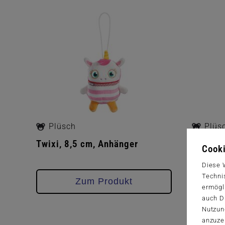
Plüsch
Plüs
Twixi, 8,5 cm, Anhänger
Sharko,
Cooki
Diese 
Techni
Zum Produkt
ermögl
auch Dr
Nutzun
anzuze