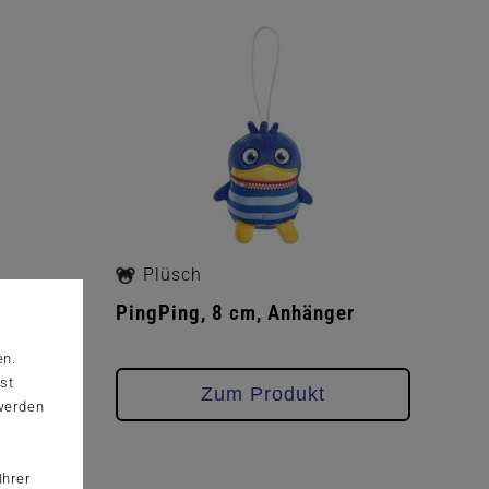
Plüsch
er
PingPing, 8 cm, Anhänger
en.
st
Zum Produkt
 werden
Ihrer