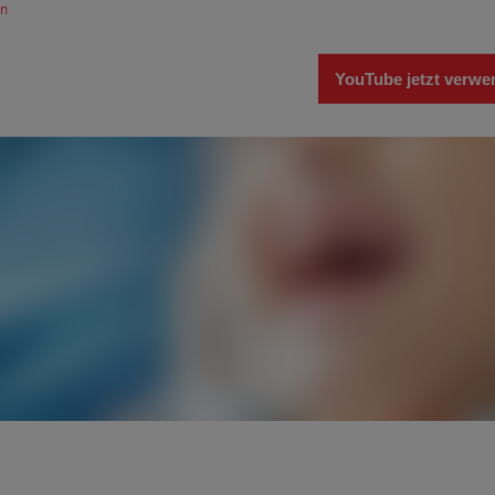
en
YouTube jetzt verw