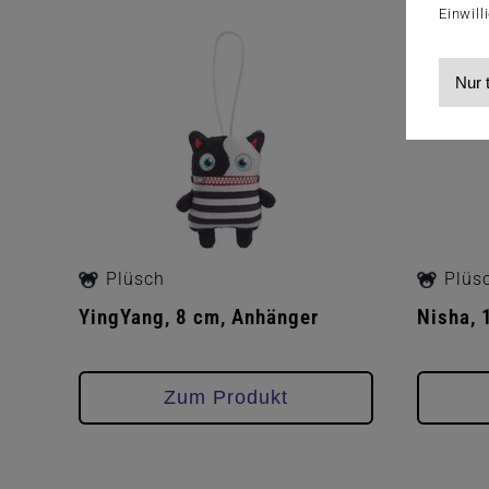
Einwill
Nur 
Plüsch
Plüs
YingYang, 8 cm, Anhänger
Nisha, 
Zum Produkt