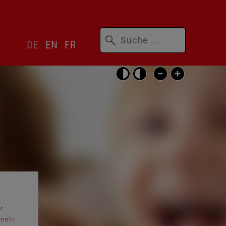
Suchbegriffe
Sprachwechsler
DE
EN
FR
überspringen
Barrierefrei-
Einstellungen
überspringen
er
mehr