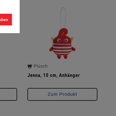
auben
Plüsch
Jenna, 10 cm, Anhänger
Zum Produkt