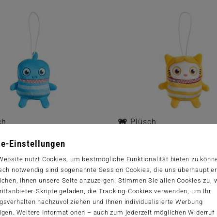
ch
Plüsch
 8,5 cm, Anhänger
TakTak, 7,5 cm, Anhäng
e-Einstellungen
Website nutzt Cookies, um bestmögliche Funktionalität bieten zu könn
sch notwendig sind sogenannte Session Cookies, die uns überhaupt er
Zum Produkt
Zum Produkt
ichen, Ihnen unsere Seite anzuzeigen. Stimmen Sie allen Cookies zu,
ittanbieter-Skripte geladen, die Tracking-Cookies verwenden, um Ihr
gsverhalten nachzuvollziehen und Ihnen individualisierte Werbung
igen. Weitere Informationen – auch zum jederzeit möglichen Widerruf 