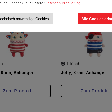
igung – finden Sie in unserer
Datenschutzerklärung
.
technisch notwendige Cookies
Alle Cookies erl
ch
Plüsch
10 cm, Anhänger
Jolly, 8 cm, Anhänger
Zum Produkt
Zum Produkt