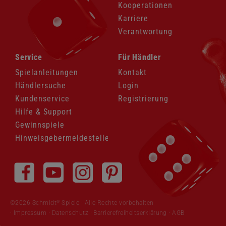
Kooperationen
Karriere
Verantwortung
Navigation
Navigation
Service
Für Händler
überspringen
überspringen
Spielanleitungen
Kontakt
Händlersuche
Login
Kundenservice
Registrierung
Hilfe & Support
Gewinnspiele
Hinweisgebermeldestelle
Navigation
überspringen
®
©2026 Schmidt
Spiele · Alle Rechte vorbehalten
Impressum
·
Datenschutz
·
Barrierefreiheitserklärung
·
AGB