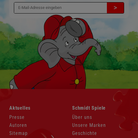
>
Navigation
Navigation
Aktuelles
Schmidt Spiele
überspringen
überspringen
Presse
Über uns
Autoren
Unsere Marken
Sitemap
Geschichte