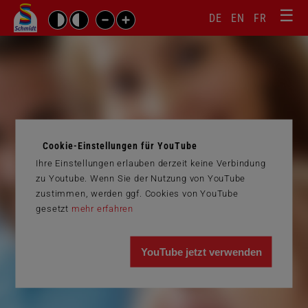
☰
Sprachw
Barrierefrei-
DE
EN
FR
Suchbegriffe
Einstellungen
überspr
überspringen
Navigati
überspr
Cookie-Einstellungen für YouTube
Ihre Einstellungen erlauben derzeit keine Verbindung
zu Youtube. Wenn Sie der Nutzung von YouTube
zustimmen, werden ggf. Cookies von YouTube
gesetzt
mehr erfahren
YouTube jetzt verwenden