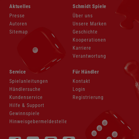
Navigation
Navigation
Aktuelles
Schmidt Spiele
überspringen
überspringen
Presse
Über uns
Autoren
Unsere Marken
Sitemap
Geschichte
Kooperationen
Karriere
Verantwortung
Navigation
Navigation
Service
Für Händler
überspringen
überspringen
Spielanleitungen
Kontakt
Händlersuche
Login
Kundenservice
Registrierung
Hilfe & Support
Gewinnspiele
Hinweisgebermeldestelle
Navigation
überspringen