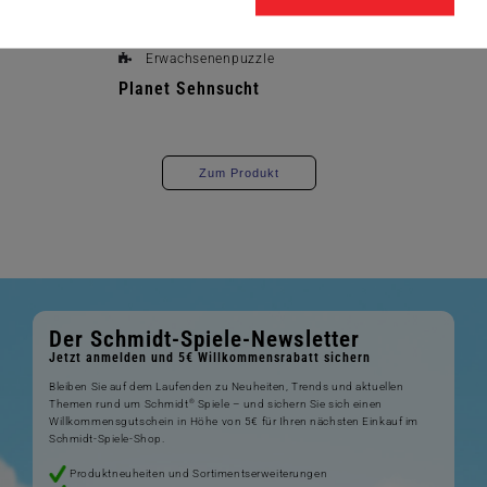
Erwachsenenpuzzle
Planet Sehnsucht
Zum Produkt
Der Schmidt-Spiele-Newsletter
Jetzt anmelden und 5€ Willkommensrabatt sichern
Bleiben Sie auf dem Laufenden zu Neuheiten, Trends und aktuellen
®
Themen rund um Schmidt
Spiele – und sichern Sie sich einen
Willkommensgutschein in Höhe von 5€ für Ihren nächsten Einkauf im
Schmidt-Spiele-Shop.
Produktneuheiten und Sortimentserweiterungen