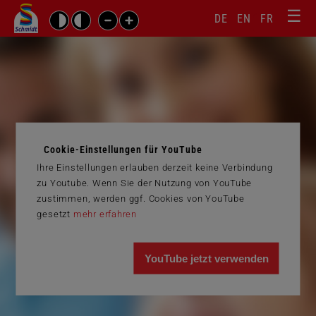
☰
Sprachw
Barrierefrei-
DE
EN
FR
Suchbegriffe
Einstellungen
überspr
überspringen
Navigati
überspr
Cookie-Einstellungen für YouTube
Ihre Einstellungen erlauben derzeit keine Verbindung
zu Youtube. Wenn Sie der Nutzung von YouTube
zustimmen, werden ggf. Cookies von YouTube
gesetzt
mehr erfahren
YouTube jetzt verwenden