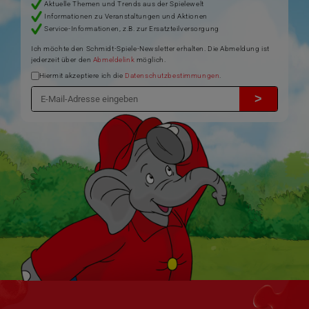
Aktuelle Themen und Trends aus der Spielewelt
Informationen zu Veranstaltungen und Aktionen
Service-Informationen, z.B. zur Ersatzteilversorgung
Ich möchte den Schmidt-Spiele-Newsletter erhalten. Die Abmeldung ist
jederzeit über den
Abmeldelink
möglich.
Hiermit akzeptiere ich die
Datenschutzbestimmungen
.
>