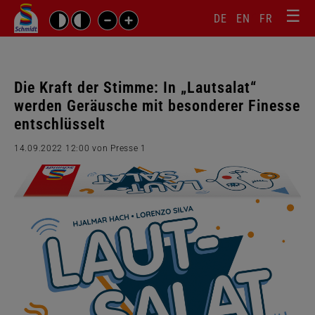
☰
Sprachw
Barrierefrei-
DE
EN
FR
Suchbegriffe
Einstellungen
überspr
überspringen
Navigati
überspr
Die Kraft der Stimme: In „Lautsalat“
werden Geräusche mit besonderer Finesse
entschlüsselt
14.09.2022 12:00
von Presse 1