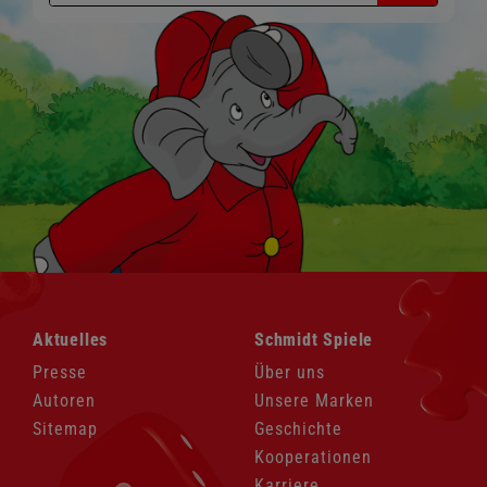
Navigation
Navigation
Aktuelles
Schmidt Spiele
überspringen
überspringen
Presse
Über uns
Autoren
Unsere Marken
Sitemap
Geschichte
Kooperationen
Karriere