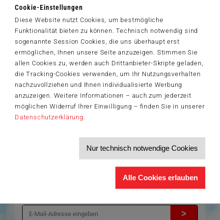
eigene Stimme wird zum wichtigsten Spielelement in der lebhaften
Cookie-Einstellungen
®.
Herbstneuheit von Schmidt Spiele
Ziel ist es, durch das Erraten
Diese Website nutzt Cookies, um bestmögliche
von gleichzeitig gemachten Geräuschen gemeinsam ins Ziel zu
Funktionalität bieten zu können. Technisch notwendig sind
kommen. „Lautsalat“ ist ein kooperatives Spiel, das von drei bis
sogenannte Session Cookies, die uns überhaupt erst
sieben Personen ab acht Jahren gespielt werden kann.
ermöglichen, Ihnen unsere Seite anzuzeigen. Stimmen Sie
allen Cookies zu, werden auch Drittanbieter-Skripte geladen,
die Tracking-Cookies verwenden, um Ihr Nutzungsverhalten
Der Schmidt-Spiele-Newsletter
nachzuvollziehen und Ihnen individualisierte Werbung
Jetzt anmelden und 5€ Willkommensrabatt sichern
anzuzeigen. Weitere Informationen – auch zum jederzeit
Bleiben Sie auf dem Laufenden zu Neuheiten, Trends und aktuellen
möglichen Widerruf Ihrer Einwilligung – finden Sie in unserer
®
Themen rund um Schmidt
Spiele – und sichern Sie sich einen
Willkommensgutschein in Höhe von 5€ für Ihren nächsten Einkauf im
Datenschutzerklärung
.
Schmidt-Spiele-Shop.
Produktneuheiten und Sortimentserweiterungen
Aktuelle Themen und Trends aus der Spielewelt
Nur technisch notwendige Cookies
Informationen zu Veranstaltungen und Aktionen
Service-Informationen, z.B. zur Ersatzteilversorgung
Alle Cookies erlauben
Ich möchte den Schmidt-Spiele-Newsletter erhalten. Die Abmeldung ist
jederzeit über den
Abmeldelink
möglich.
Hiermit akzeptiere ich die
Datenschutzbestimmungen
.
>