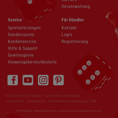
Verantwortung
Navigation
Navigation
Service
Für Händler
überspringen
überspringen
Spielanleitungen
Kontakt
Händlersuche
Login
Kundenservice
Registrierung
Hilfe & Support
Gewinnspiele
Hinweisgebermeldestelle
Navigation
überspringen
®
©2026 Schmidt
Spiele · Alle Rechte vorbehalten
Impressum
·
Datenschutz
·
Barrierefreiheitserklärung
·
AGB
© B2K Media -
Webdesigner Berlin
|
Demski Design Werbeagentur Berlin