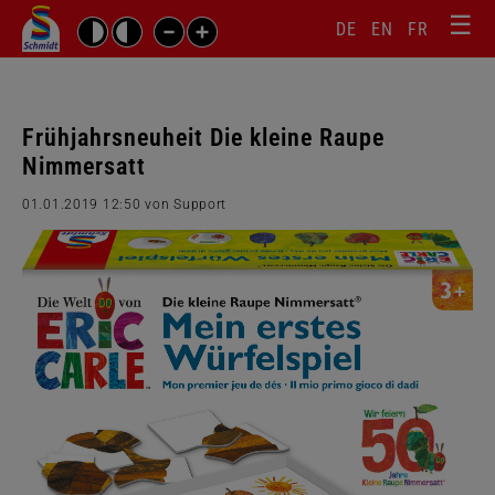
☰
Sprachw
Barrierefrei-
DE
EN
FR
Suchbegriffe
Einstellungen
überspr
überspringen
Navigati
überspr
Frühjahrsneuheit Die kleine Raupe
Nimmersatt
01.01.2019 12:50
von Support