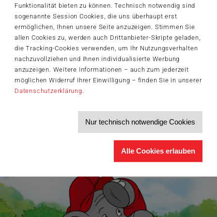
Funktionalität bieten zu können. Technisch notwendig sind
sogenannte Session Cookies, die uns überhaupt erst
Der Schmidt-Spiele-Newsletter
ermöglichen, Ihnen unsere Seite anzuzeigen. Stimmen Sie
Jetzt anmelden und 5€ Willkommensrabatt sichern
allen Cookies zu, werden auch Drittanbieter-Skripte geladen,
die Tracking-Cookies verwenden, um Ihr Nutzungsverhalten
Bleiben Sie auf dem Laufenden zu Neuheiten, Trends und aktuellen
®
Themen rund um Schmidt
Spiele – und sichern Sie sich einen
nachzuvollziehen und Ihnen individualisierte Werbung
Willkommensgutschein in Höhe von 5€ für Ihren nächsten Einkauf im
anzuzeigen. Weitere Informationen – auch zum jederzeit
Schmidt-Spiele-Shop.
möglichen Widerruf Ihrer Einwilligung – finden Sie in unserer
Produktneuheiten und Sortimentserweiterungen
Datenschutzerklärung
.
Aktuelle Themen und Trends aus der Spielewelt
Informationen zu Veranstaltungen und Aktionen
Service-Informationen, z.B. zur Ersatzteilversorgung
Nur technisch notwendige Cookies
Ich möchte den Schmidt-Spiele-Newsletter erhalten. Die Abmeldung ist
jederzeit über den
Abmeldelink
möglich.
Hiermit akzeptiere ich die
Datenschutzbestimmungen
.
Alle Cookies erlauben
>