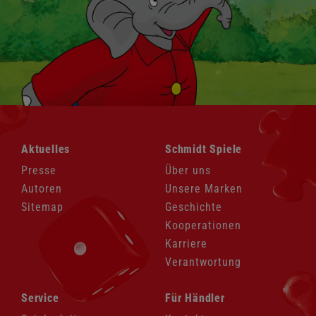
Navigation
Navigation
Aktuelles
Schmidt Spiele
überspringen
überspringen
Presse
Über uns
Autoren
Unsere Marken
Sitemap
Geschichte
Kooperationen
Karriere
Verantwortung
Navigation
Navigation
Service
Für Händler
überspringen
überspringen