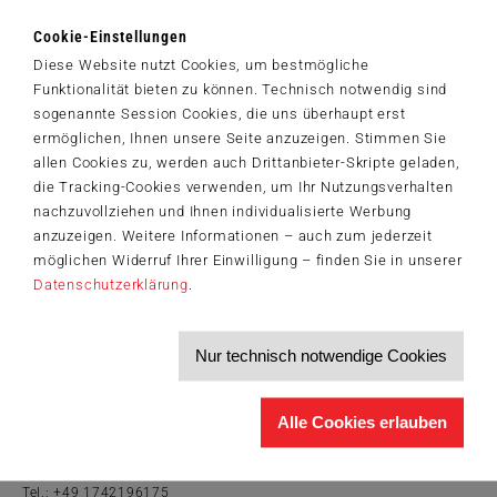
Insel der Welt heißt.
Cookie-Einstellungen
Die Schmidt Spiele Tour macht halt beim Berliner OkiDOKi
Diese Website nutzt Cookies, um bestmögliche
Kinderfest
Funktionalität bieten zu können. Technisch notwendig sind
Die „Schmidt Spiele Tour“ umfasst seit einigen Jahren zahlreiche
sogenannte Session Cookies, die uns überhaupt erst
spannende Stationen, bei denen kleine und große Besucher das
breitgefächerte Sortiment des Verlags kennenlernen und
ermöglichen, Ihnen unsere Seite anzuzeigen. Stimmen Sie
ausprobieren können. In Berlin können spielfreudige Einsteiger und
allen Cookies zu, werden auch Drittanbieter-Skripte geladen,
Profis in diesem Jahr beim OkiDOKI Kinderfest am 25. und 26. Mai
die Tracking-Cookies verwenden, um Ihr Nutzungsverhalten
2024 am Schloss Charlottenburg, verschiedene Titel anspielen,
nachzuvollziehen und Ihnen individualisierte Werbung
testen und bewerten. Mit im Gepäck sind nicht nur erprobte
anzuzeigen. Weitere Informationen – auch zum jederzeit
Klassiker wie Mensch ärgere Dich nicht® oder Kniffel®, sondern
möglichen Widerruf Ihrer Einwilligung – finden Sie in unserer
auch viele Neuheiten, wie Große kleine Edelsteine oder Pancake
Datenschutzerklärung
.
Picknick. Alle Termine im Überblick sind hier zu finden:
https://www.schmidt-spiele-tour.de/termine/
Bilderlink
(© Schmidt Spiele):
Weltspieltag und Kindertag 2024
Nur technisch notwendige Cookies
[nbsp]
Alle Cookies erlauben
Pressekontakt
BISS PR [&] Communications GmbH [&] Co. KG
Kronprinzendamm 20, 10711 Berlin
Tel.: +49 1742196175