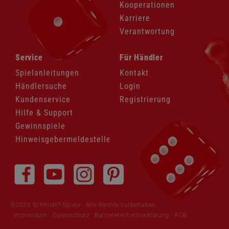
Kooperationen
Karriere
Verantwortung
Navigation
Navigation
Service
Für Händler
überspringen
überspringen
Spielanleitungen
Kontakt
Händlersuche
Login
Kundenservice
Registrierung
Hilfe & Support
Gewinnspiele
Hinweisgebermeldestelle
Navigation
überspringen
®
©2026 Schmidt
Spiele · Alle Rechte vorbehalten
Impressum
·
Datenschutz
·
Barrierefreiheitserklärung
·
AGB