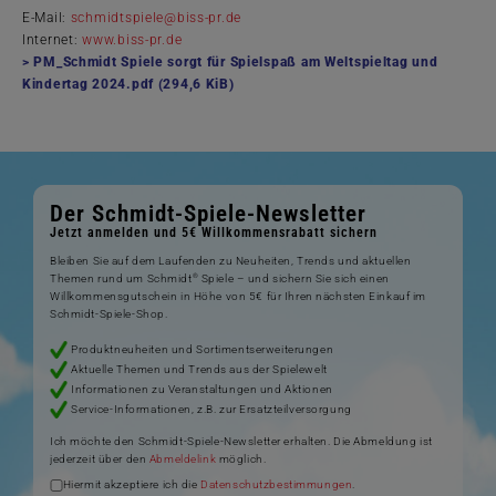
E-Mail:
schmidtspiele@biss-pr.de
Internet:
www.biss-pr.de
PM_Schmidt Spiele sorgt für Spielspaß am Weltspieltag und
Kindertag 2024.pdf
(294,6 KiB)
Der Schmidt-Spiele-Newsletter
Jetzt anmelden und 5€ Willkommensrabatt sichern
Bleiben Sie auf dem Laufenden zu Neuheiten, Trends und aktuellen
®
Themen rund um Schmidt
Spiele – und sichern Sie sich einen
Willkommensgutschein in Höhe von 5€ für Ihren nächsten Einkauf im
Schmidt-Spiele-Shop.
Produktneuheiten und Sortimentserweiterungen
Aktuelle Themen und Trends aus der Spielewelt
Informationen zu Veranstaltungen und Aktionen
Service-Informationen, z.B. zur Ersatzteilversorgung
Ich möchte den Schmidt-Spiele-Newsletter erhalten. Die Abmeldung ist
jederzeit über den
Abmeldelink
möglich.
Hiermit akzeptiere ich die
Datenschutzbestimmungen
.