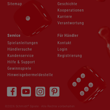
Sitemap
Geschichte
Kooperationen
Karriere
Verantwortung
Navigation
Navigation
Service
Für Händler
überspringen
überspringen
Spielanleitungen
Kontakt
Händlersuche
Login
Kundenservice
Registrierung
Hilfe & Support
Gewinnspiele
Hinweisgebermeldestelle
Navigation
überspringen
®
©2026 Schmidt
Spiele · Alle Rechte vorbehalten