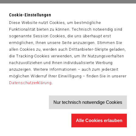
Zum Login
Cookie-Einstellungen
Haben Sie bereits Zugangsdaten von uns erhalten, verwenden Sie
Diese Website nutzt Cookies, um bestmögliche
bitte
Funktionalität bieten zu können. Technisch notwendig sind
das Login-Formular, um sich anzumelden.
sogenannte Session Cookies, die uns überhaupt erst
ermöglichen, Ihnen unsere Seite anzuzeigen. Stimmen Sie
Zum Login
allen Cookies zu, werden auch Drittanbieter-Skripte geladen,
die Tracking-Cookies verwenden, um Ihr Nutzungsverhalten
nachzuvollziehen und Ihnen individualisierte Werbung
Der Schmidt-Spiele-Newsletter
anzuzeigen. Weitere Informationen – auch zum jederzeit
Jetzt anmelden und 5€ Willkommensrabatt sichern
möglichen Widerruf Ihrer Einwilligung – finden Sie in unserer
Bleiben Sie auf dem Laufenden zu Neuheiten, Trends und aktuellen
Datenschutzerklärung
.
®
Themen rund um Schmidt
Spiele – und sichern Sie sich einen
Willkommensgutschein in Höhe von 5€ für Ihren nächsten Einkauf im
Schmidt-Spiele-Shop.
Nur technisch notwendige Cookies
Produktneuheiten und Sortimentserweiterungen
Aktuelle Themen und Trends aus der Spielewelt
Informationen zu Veranstaltungen und Aktionen
Alle Cookies erlauben
Service-Informationen, z.B. zur Ersatzteilversorgung
Ich möchte den Schmidt-Spiele-Newsletter erhalten. Die Abmeldung ist
jederzeit über den
Abmeldelink
möglich.