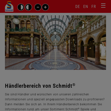
☰
Sprachw
Barrierefrei-
DE
EN
FR
Suchbegriffe
Einstellungen
überspr
überspringen
Navigati
überspr
®
Händlerbereich von Schmidt
Sie sind Händler und wünschen von unseren zahlreichen
Informationen und speziell angepassten Downloads zu profitieren?
Dann melden Sie sich an. In Ihrem Händlerbereich bekommen Sie
®
Informationen rund um unser Sortiment Schmidt
Spiele und