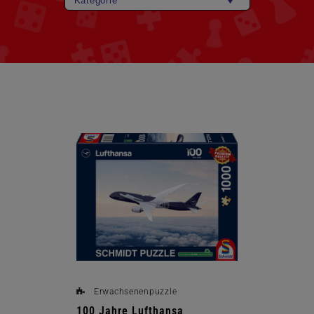
Produkte
überspringen
Erwachsenenpuzzle
100 Jahre Lufthansa