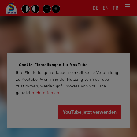
☰
Sprachw
Barrierefrei-
DE
EN
FR
Suchbegriffe
Einstellungen
überspr
überspringen
Navigati
überspr
Cookie-Einstellungen für YouTube
Ihre Einstellungen erlauben derzeit keine Verbindung
zu Youtube. Wenn Sie der Nutzung von YouTube
zustimmen, werden ggf. Cookies von YouTube
gesetzt
mehr erfahren
YouTube jetzt verwenden