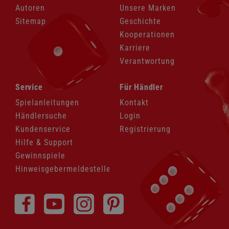
Autoren
Unsere Marken
Sitemap
Geschichte
Kooperationen
Karriere
Verantwortung
Navigation
Navigation
Service
Für Händler
überspringen
überspringen
Spielanleitungen
Kontakt
Händlersuche
Login
Kundenservice
Registrierung
Hilfe & Support
Gewinnspiele
Hinweisgebermeldestelle
Navigation
überspringen