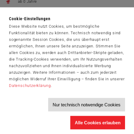
positive und geborgene Welt.
ab 0 Jahre
26,99 €
Cookie-Einstellungen
Zum Shop
Diese Website nutzt Cookies, um bestmögliche
Funktionalität bieten zu können. Technisch notwendig sind
Artikelnummer: 42256
© JEP-Animation GmbH / Les Films de la Perrine / WDR / WDR
sogenannte Session Cookies, die uns überhaupt erst
mediagroup GmbH
ermöglichen, Ihnen unsere Seite anzuzeigen. Stimmen Sie
allen Cookies zu, werden auch Drittanbieter-Skripte geladen,
die Tracking-Cookies verwenden, um Ihr Nutzungsverhalten
nachzuvollziehen und Ihnen individualisierte Werbung
anzuzeigen. Weitere Informationen – auch zum jederzeit
Der Schmidt-Spiele-Newsletter
möglichen Widerruf Ihrer Einwilligung – finden Sie in unserer
Jetzt anmelden und 5€ Willkommensrabatt sichern
Datenschutzerklärung
.
Bleiben Sie auf dem Laufenden zu Neuheiten, Trends und aktuellen
®
Themen rund um Schmidt
Spiele – und sichern Sie sich einen
Willkommensgutschein in Höhe von 5€ für Ihren nächsten Einkauf im
Schmidt-Spiele-Shop.
Nur technisch notwendige Cookies
Produktneuheiten und Sortimentserweiterungen
Aktuelle Themen und Trends aus der Spielewelt
Alle Cookies erlauben
Informationen zu Veranstaltungen und Aktionen
Service-Informationen, z.B. zur Ersatzteilversorgung