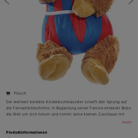
Plüsch
Der weltweit beliebte Kinderbuchklassiker schafft den Sprung auf
die Fernsehbildschirme. In Begleitung seiner Familie entdeckt Bobo
die Welt um sich herum und nimmt seine kleinen Zuschauer mit
auf Entdeckungsreise. Indem er genauso spricht, denkt und handelt
...
wie sie, ist er ihr perfektes Spiegelbild. Bobo erlebt viele alltägliche
Produktinformationen
Dinge zum ersten Mal und vermittelt den kleinen Zuschauern eine