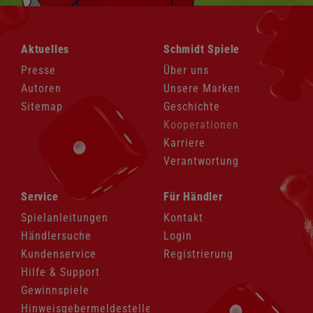
Navigation
Navigation
Aktuelles
Schmidt Spiele
überspringen
überspringen
Presse
Über uns
Autoren
Unsere Marken
Sitemap
Geschichte
Kooperationen
Karriere
Verantwortung
Navigation
Navigation
Service
Für Händler
überspringen
überspringen
Spielanleitungen
Kontakt
Händlersuche
Login
Kundenservice
Registrierung
Hilfe & Support
Gewinnspiele
Hinweisgebermeldestelle