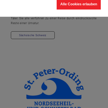
Alle Cookies erlauben
ist die schiere natürliche Vielfalt der Region. Auf engstem
Raum treffen die unterschiedlichsten Landschaftsformen
aufeinander: Felsen, Tafelberge, Ebenen, Schluchten und
Täler. Sie alle verführen zu einer Reise durch eindrucksvolle
Reste einer Urnatur.
Sächsische Schweiz