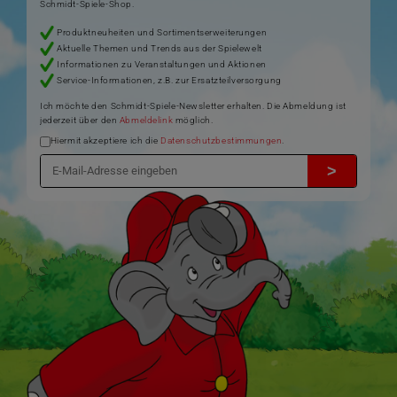
Schmidt-Spiele-Shop.
Produktneuheiten und Sortimentserweiterungen
Aktuelle Themen und Trends aus der Spielewelt
Informationen zu Veranstaltungen und Aktionen
Service-Informationen, z.B. zur Ersatzteilversorgung
Ich möchte den Schmidt-Spiele-Newsletter erhalten. Die Abmeldung ist
jederzeit über den
Abmeldelink
möglich.
Hiermit akzeptiere ich die
Datenschutzbestimmungen
.
>