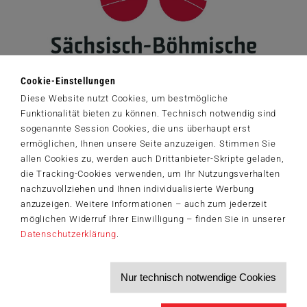
Cookie-Einstellungen
Diese Website nutzt Cookies, um bestmögliche
Funktionalität bieten zu können. Technisch notwendig sind
sogenannte Session Cookies, die uns überhaupt erst
ermöglichen, Ihnen unsere Seite anzuzeigen. Stimmen Sie
allen Cookies zu, werden auch Drittanbieter-Skripte geladen,
die Tracking-Cookies verwenden, um Ihr Nutzungsverhalten
nachzuvollziehen und Ihnen individualisierte Werbung
Tourismusverband Sächsische Schweiz
anzuzeigen. Weitere Informationen – auch zum jederzeit
möglichen Widerruf Ihrer Einwilligung – finden Sie in unserer
Das Elbsandsteingebirge ist eines der spektakulärsten
Datenschutzerklärung
.
Wandergebiete Europas. Etwa 1200 Kilometer markierter
Wanderwege führen durch üppig grüne Wälder und
mystische Täler, über luftige Höhen und vorbei an bizarren
Nur technisch notwendige Cookies
Felsformationen zu immer neuen, atemberaubenden
Panoramen.Was das Wandern im Elbsandsteingebirge zu
einem eindringlichen und unvergesslichen Erlebnis macht,