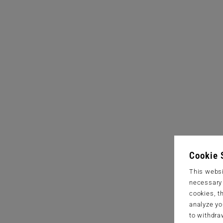
Cookie 
This websi
necessary s
cookies, t
analyze yo
to withdra