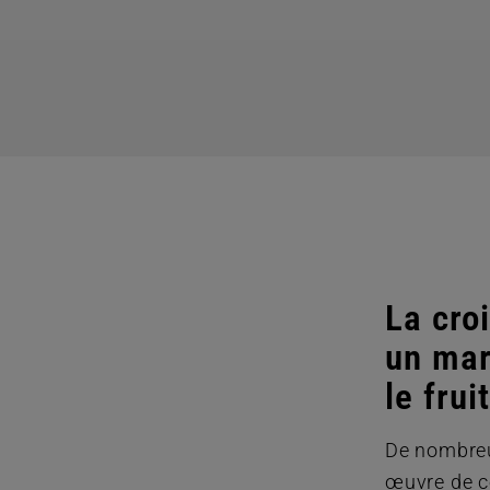
La cro
un mar
le frui
De nombreu
œuvre de c