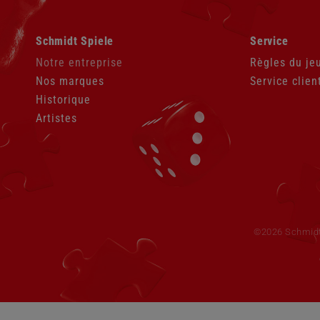
Aller
Aller
Schmidt Spiele
Service
au
au
contenu
contenu
Notre entreprise
Règles du je
Nos marques
Service clien
Historique
Artistes
Aller
au
contenu
©2026 Schmid