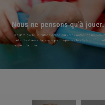
Nous ne pensons qu’à jouer.
Il n’existe guère un autre marché qui « vit » autant de nouveau
®
jouets. C’est aussi la raison pour laquelle chez Schmidt
Spiel
d’autre qu’à jouer.