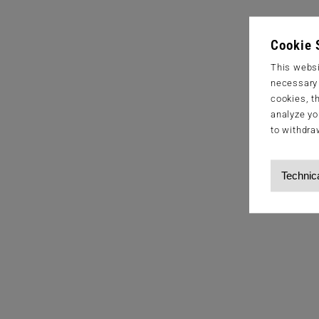
Cookie 
This websi
necessary s
cookies, t
analyze yo
to withdra
Technic