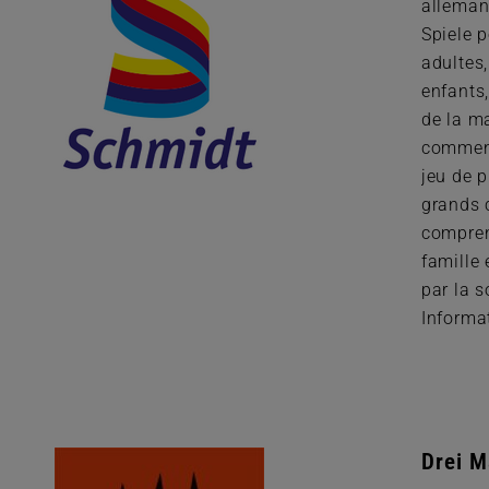
alleman
Spiele p
adultes,
enfants,
de la m
commenc
jeu de 
grands 
compren
famille
par la 
Informa
Drei M