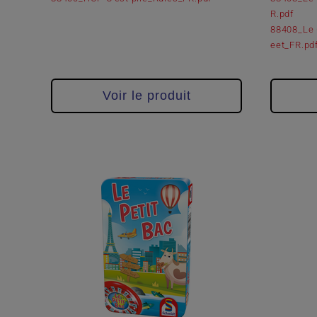
R.pdf
88408_Le 
eet_FR.pd
Voir le produit