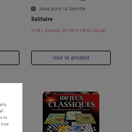
Jeux pour la famille
Solitaire
51231_Solitaire_DE-FR-IT-GB-NL-ES.pdf
Voir le produit
ally
ll
s to
g how