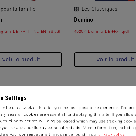
pour la famille
Les Classiques
m
Domino
ngram_DE_FR_IT_NL_EN_ES.pdf
49207_Domino_DE-FR-IT.pdf
Voir le produit
Voir le produit
e Settings
bsite uses cookies to offer you the best possible experience. Technic
ry session cookies are essential for displaying this site. If you allow a
, third-party scripts will also be loaded which may use tracking cookie
 your usage and display personalized ads. More information, includin
draw your consent at any time, can be found in our
privacy policy
.