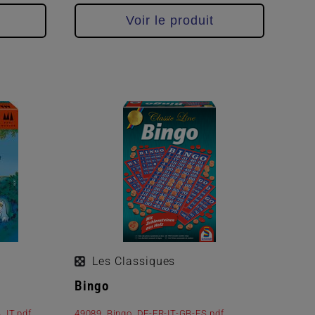
Voir le produit
Les Classiques
Bingo
_IT.pdf
49089_Bingo_DE-FR-IT-GB-ES.pdf