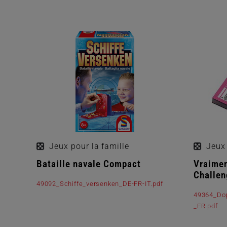
Passer
les
produits
Jeux pour la famille
Jeux 
Bataille navale Compact
Vraimen
Challen
49092_Schiffe_versenken_DE-FR-IT.pdf
49364_Dop
_FR.pdf