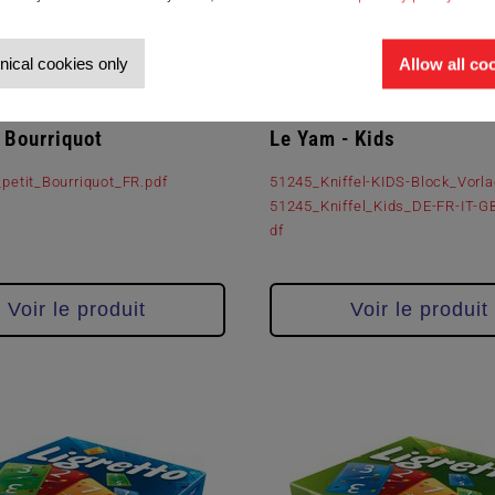
nical cookies only
Allow all co
pour les enfants
Jeux pour les enfants
t Bourriquot
Le Yam - Kids
petit_Bourriquot_FR.pdf
51245_Kniffel-KIDS-Block_Vorla
51245_Kniffel_Kids_DE-FR-IT-G
df
Voir le produit
Voir le produit