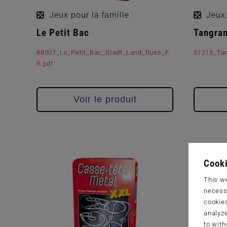
Jeux pour la famille
Jeux 
Le Petit Bac
Tangra
88507_Le_Petit_Bac_Stadt_Land_fluss_F
51213_Ta
R.pdf
Voir le produit
Cooki
This we
necessa
cookies
analyze
to with