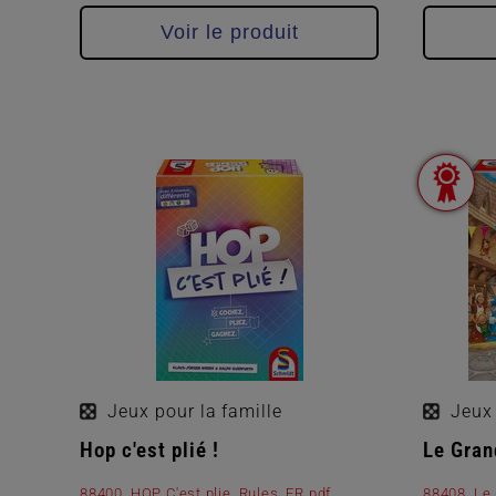
Voir le produit
Jeux pour la famille
Jeux 
Hop c'est plié !
Le Gran
88400_HOP C'est plie_Rules_FR.pdf
88408_Le 