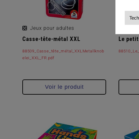
Tech
Jeux pour adultes
Jeux 
Casse-tête-métal XXL
Le peti
88509_Casse_tête_métal_XXLMetallknob
88510_Le_
elei_XXL_FR.pdf
Voir le produit