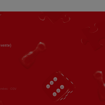
 vente)
onnées
·
CGV