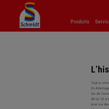
Aller
Produits
Servi
au
contenu
L’hi
Tout a com
En Allemagn
lac de Cons
de lui. Et 
jeux sur de