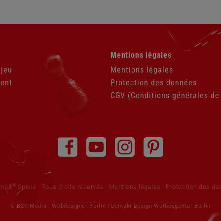
Aller
Mentions légales
au
contenu
 jeu
Mentions légales
ient
Protection des données
CGV (Conditions générales de
®
midt
Spiele · Tous droits réservés
Mentions légales
·
Protection des d
© B2K Media -
Webdesigner Berlin
|
Demski Design Werbeagentur Berlin