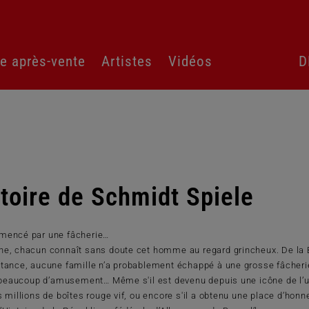
Pas
ce après-vente
Artistes
Vidéos
D
le
séle
de
lan
stoire de Schmidt Spiele
mencé par une fâcherie…
e, chacun connaît sans doute cet homme au regard grincheux. De la 
tance, aucune famille n’a probablement échappé à une grosse fâcheri
à beaucoup d’amusement… Même s'il est devenu depuis une icône de l’
s millions de boîtes rouge vif, ou encore s'il a obtenu une place d’honne