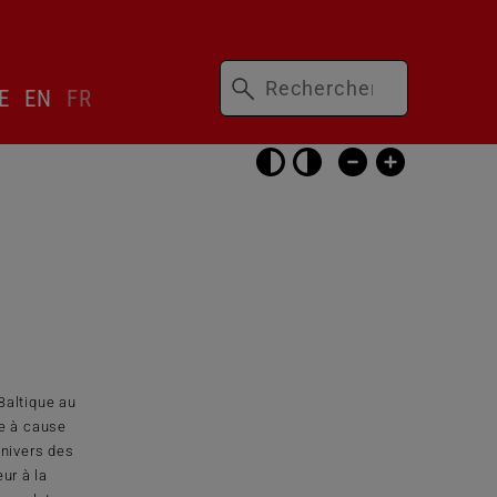
Mots-
ser
E
EN
FR
clés
cteur
gue
Passer
les
réglages
d’accessibilité
Baltique au
e à cause
univers des
ur à la