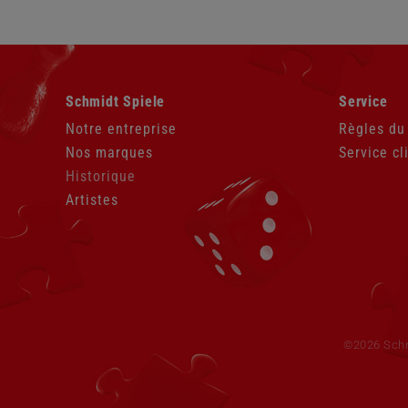
Aller
Aller
Schmidt Spiele
Service
au
au
contenu
contenu
Notre entreprise
Règles du
Nos marques
Service cl
Historique
Artistes
Aller
au
contenu
©2026 Sch