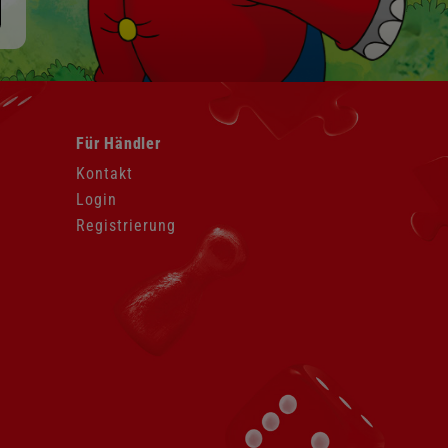
Navigation
Für Händler
überspringen
Kontakt
Login
Registrierung