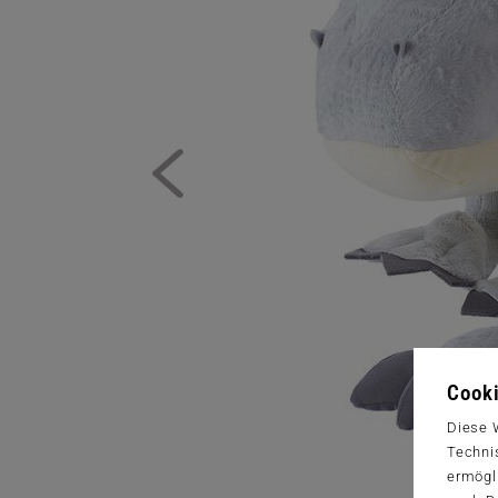
Cooki
Diese 
Techni
ermögl