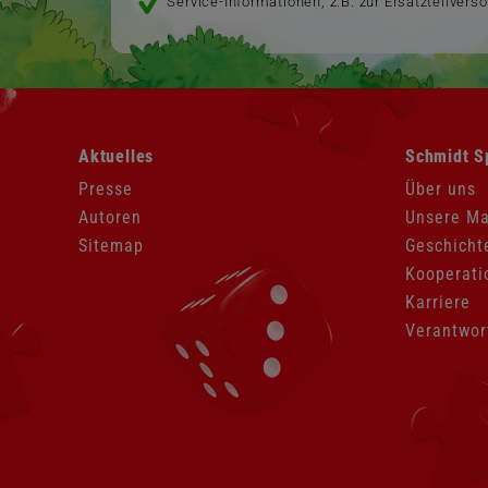
Service-Informationen, z.B. zur Ersatzteilvers
Navigation
Navigation
Aktuelles
Schmidt S
überspringen
überspringen
Presse
Über uns
Autoren
Unsere M
Sitemap
Geschicht
Kooperati
Karriere
Verantwor
Navigation
überspringen