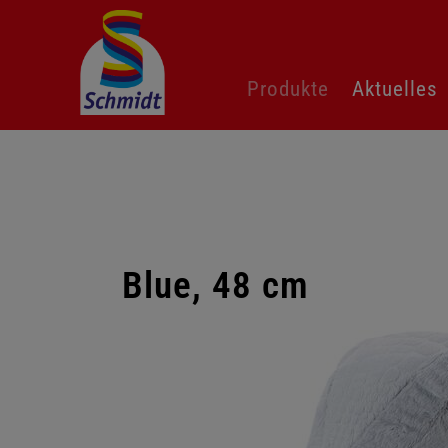
Navigation
Produkte
Aktuelles
überspringen
Blue, 48 cm
Galerie
überspringen