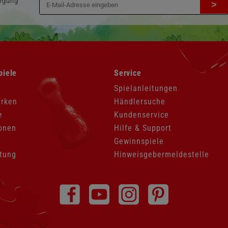
orgung
>
Navigation
piele
Service
überspringen
Spielanleitungen
arken
Händlersuche
e
Kundenservice
onen
Hilfe & Support
Gewinnspiele
tung
Hinweisgebermeldestelle