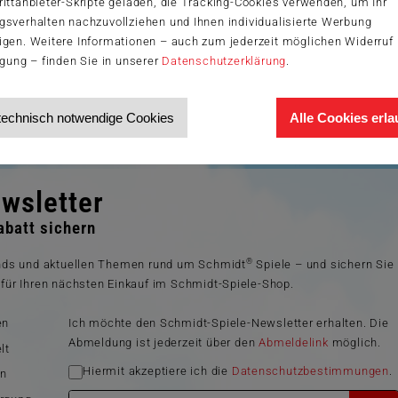
ittanbieter-Skripte geladen, die Tracking-Cookies verwenden, um Ihr
gsverhalten nachzuvollziehen und Ihnen individualisierte Werbung
igen. Weitere Informationen – auch zum jederzeit möglichen Widerruf 
igung – finden Sie in unserer
Datenschutzerklärung
.
technisch notwendige Cookies
Alle Cookies erl
wsletter
batt sichern
®
ends und aktuellen Themen rund um Schmidt
Spiele – und sichern Sie
für Ihren nächsten Einkauf im Schmidt-Spiele-Shop.
en
Ich möchte den Schmidt-Spiele-Newsletter erhalten. Die
Abmeldung ist jederzeit über den
Abmeldelink
möglich.
lt
Hiermit akzeptiere ich die
Datenschutzbestimmungen
.
en