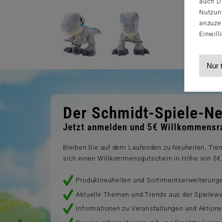
auch Dr
Nutzun
anzuze
Einwill
Nur 
Der Schmidt-Spiele-Ne
Jetzt anmelden und 5€ Willkommensra
Bleiben Sie auf dem Laufenden zu Neuheiten, Tr
sich einen Willkommensgutschein in Höhe von 5€ 
Produktneuheiten und Sortimentserweiterung
Aktuelle Themen und Trends aus der Spielewe
Informationen zu Veranstaltungen und Aktion