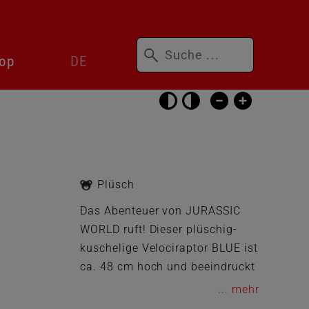
Suchbegriffe
Sprachwechsler
op
DE
überspringen
Barrierefrei-
Einstellungen
überspringen
Plüsch
Das Abenteuer von JURASSIC
WORLD ruft! Dieser plüschig-
kuschelige Velociraptor BLUE ist
ca. 48 cm hoch und beeindruckt
durch die weiche Oberfläche und
...
den charakteristischen blauen