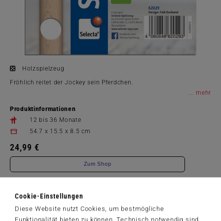
Holzspielzeug
Fröhlich reitet der Jockey sein Pferdchen.
...
Produktinformationen
12 bis 36 Monate
54.7 x 15.5 x 8.5 cm
24,99 €
Zum Shop
Artikelnummer: 62029
Cookie-Einstellungen
Diese Website nutzt Cookies, um bestmögliche
Funktionalität bieten zu können. Technisch notwendig sind