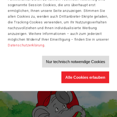
sogenannte Session Cookies, die uns überhaupt erst
Der Schmidt-Spiele-Newsletter
ermöglichen, Ihnen unsere Seite anzuzeigen. Stimmen Sie
Jetzt anmelden und 5€ Willkommensrabatt sichern
allen Cookies zu, werden auch Drittanbieter-Skripte geladen,
Bleiben Sie auf dem Laufenden zu Neuheiten, Trends und aktuellen
die Tracking-Cookies verwenden, um Ihr Nutzungsverhalten
®
Themen rund um Schmidt
Spiele – und sichern Sie sich einen
Willkommensgutschein in Höhe von 5€ für Ihren nächsten Einkauf im
nachzuvollziehen und Ihnen individualisierte Werbung
Schmidt-Spiele-Shop.
anzuzeigen. Weitere Informationen – auch zum jederzeit
Produktneuheiten und Sortimentserweiterungen
möglichen Widerruf Ihrer Einwilligung – finden Sie in unserer
Aktuelle Themen und Trends aus der Spielewelt
Datenschutzerklärung
.
Informationen zu Veranstaltungen und Aktionen
Service-Informationen, z.B. zur Ersatzteilversorgung
Ich möchte den Schmidt-Spiele-Newsletter erhalten. Die Abmeldung ist
Nur technisch notwendige Cookies
jederzeit über den
Abmeldelink
möglich.
Hiermit akzeptiere ich die
Datenschutzbestimmungen
.
Alle Cookies erlauben
>