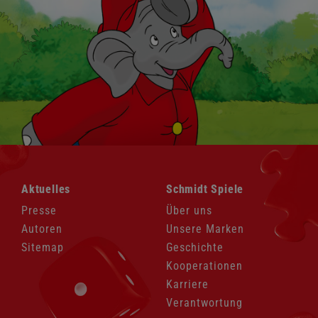
Navigation
Navigation
Aktuelles
Schmidt Spiele
überspringen
überspringen
Presse
Über uns
Autoren
Unsere Marken
Sitemap
Geschichte
Kooperationen
Karriere
Verantwortung