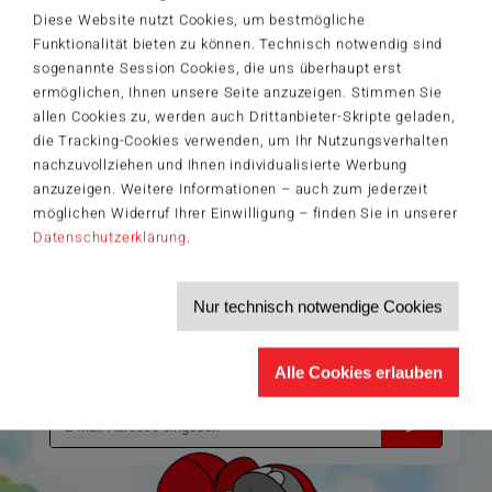
© Helle Freude GmbH & Co. KG
Diese Website nutzt Cookies, um bestmögliche
Funktionalität bieten zu können. Technisch notwendig sind
sogenannte Session Cookies, die uns überhaupt erst
ermöglichen, Ihnen unsere Seite anzuzeigen. Stimmen Sie
Der Schmidt-Spiele-Newsletter
allen Cookies zu, werden auch Drittanbieter-Skripte geladen,
Jetzt anmelden und 5€ Willkommensrabatt sichern
die Tracking-Cookies verwenden, um Ihr Nutzungsverhalten
nachzuvollziehen und Ihnen individualisierte Werbung
Bleiben Sie auf dem Laufenden zu Neuheiten, Trends und aktuellen
®
Themen rund um Schmidt
Spiele – und sichern Sie sich einen
anzuzeigen. Weitere Informationen – auch zum jederzeit
Willkommensgutschein in Höhe von 5€ für Ihren nächsten Einkauf im
möglichen Widerruf Ihrer Einwilligung – finden Sie in unserer
Schmidt-Spiele-Shop.
Datenschutzerklärung
.
Produktneuheiten und Sortimentserweiterungen
Aktuelle Themen und Trends aus der Spielewelt
Informationen zu Veranstaltungen und Aktionen
Nur technisch notwendige Cookies
Service-Informationen, z.B. zur Ersatzteilversorgung
Ich möchte den Schmidt-Spiele-Newsletter erhalten. Die Abmeldung ist
jederzeit über den
Abmeldelink
möglich.
Alle Cookies erlauben
Hiermit akzeptiere ich die
Datenschutzbestimmungen
.
>