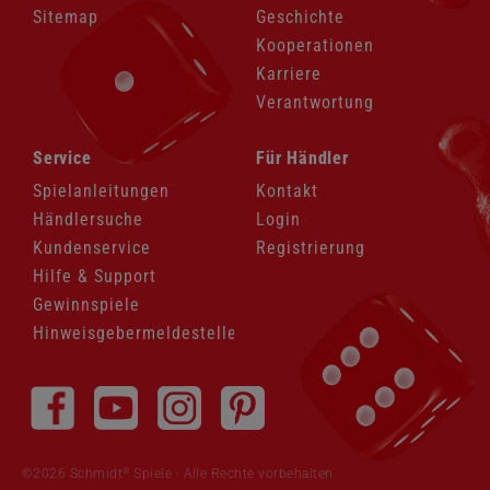
Sitemap
Geschichte
Kooperationen
Karriere
Verantwortung
Navigation
Navigation
Service
Für Händler
überspringen
überspringen
Spielanleitungen
Kontakt
Händlersuche
Login
Kundenservice
Registrierung
Hilfe & Support
Gewinnspiele
Hinweisgebermeldestelle
Navigation
überspringen
®
©2026 Schmidt
Spiele · Alle Rechte vorbehalten