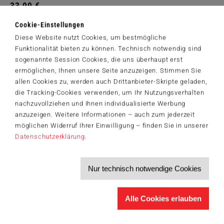
33,99 €
Zum Shop
Cookie-Einstellungen
Diese Website nutzt Cookies, um bestmögliche
Artikelnummer: 42563
Funktionalität bieten zu können. Technisch notwendig sind
© 2025 Helle Freude GmbH & Co. KG © 2025 & TM Spin Master Ltd.
sogenannte Session Cookies, die uns überhaupt erst
All rights reserved.
ermöglichen, Ihnen unsere Seite anzuzeigen. Stimmen Sie
allen Cookies zu, werden auch Drittanbieter-Skripte geladen,
die Tracking-Cookies verwenden, um Ihr Nutzungsverhalten
nachzuvollziehen und Ihnen individualisierte Werbung
Der Schmidt-Spiele-Newsletter
anzuzeigen. Weitere Informationen – auch zum jederzeit
Jetzt anmelden und 5€ Willkommensrabatt sichern
möglichen Widerruf Ihrer Einwilligung – finden Sie in unserer
Bleiben Sie auf dem Laufenden zu Neuheiten, Trends und aktuellen
Datenschutzerklärung
.
®
Themen rund um Schmidt
Spiele – und sichern Sie sich einen
Willkommensgutschein in Höhe von 5€ für Ihren nächsten Einkauf im
Schmidt-Spiele-Shop.
Nur technisch notwendige Cookies
Produktneuheiten und Sortimentserweiterungen
Aktuelle Themen und Trends aus der Spielewelt
Informationen zu Veranstaltungen und Aktionen
Alle Cookies erlauben
Service-Informationen, z.B. zur Ersatzteilversorgung
Ich möchte den Schmidt-Spiele-Newsletter erhalten. Die Abmeldung ist
jederzeit über den
Abmeldelink
möglich.