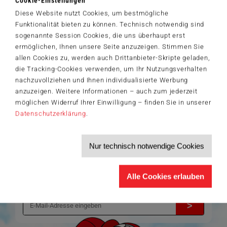
Cookie-Einstellungen
© 2025 Helle Freude GmbH & Co. KG © 2025 & TM Spin Master Ltd.
Diese Website nutzt Cookies, um bestmögliche
All rights reserved.
Funktionalität bieten zu können. Technisch notwendig sind
sogenannte Session Cookies, die uns überhaupt erst
ermöglichen, Ihnen unsere Seite anzuzeigen. Stimmen Sie
allen Cookies zu, werden auch Drittanbieter-Skripte geladen,
Der Schmidt-Spiele-Newsletter
die Tracking-Cookies verwenden, um Ihr Nutzungsverhalten
Jetzt anmelden und 5€ Willkommensrabatt sichern
nachzuvollziehen und Ihnen individualisierte Werbung
Bleiben Sie auf dem Laufenden zu Neuheiten, Trends und aktuellen
anzuzeigen. Weitere Informationen – auch zum jederzeit
®
Themen rund um Schmidt
Spiele – und sichern Sie sich einen
möglichen Widerruf Ihrer Einwilligung – finden Sie in unserer
Willkommensgutschein in Höhe von 5€ für Ihren nächsten Einkauf im
Schmidt-Spiele-Shop.
Datenschutzerklärung
.
Produktneuheiten und Sortimentserweiterungen
Aktuelle Themen und Trends aus der Spielewelt
Nur technisch notwendige Cookies
Informationen zu Veranstaltungen und Aktionen
Service-Informationen, z.B. zur Ersatzteilversorgung
Ich möchte den Schmidt-Spiele-Newsletter erhalten. Die Abmeldung ist
Alle Cookies erlauben
jederzeit über den
Abmeldelink
möglich.
Hiermit akzeptiere ich die
Datenschutzbestimmungen
.
>