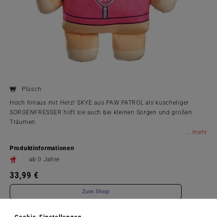
Plüsch
Hoch hinaus mit Herz! SKYE aus PAW PATROL als kuscheliger
SORGENFRESSER hilft sie auch bei kleinen Sorgen und großen
Träumen.
...
Produktinformationen
ab 0 Jahre
33,99 €
Zum Shop
Artikelnummer: 42565