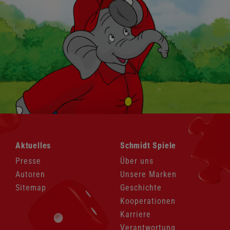
Navigation
Navigation
Aktuelles
Schmidt Spiele
überspringen
überspringen
Presse
Über uns
Autoren
Unsere Marken
Sitemap
Geschichte
Kooperationen
Karriere
Verantwortung