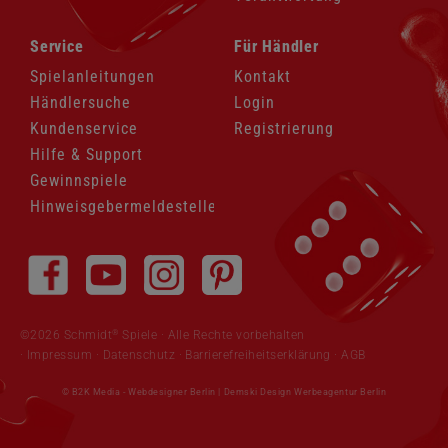
Navigation
Navigation
Service
Für Händler
überspringen
überspringen
Spielanleitungen
Kontakt
Händlersuche
Login
Kundenservice
Registrierung
Hilfe & Support
Gewinnspiele
Hinweisgebermeldestelle
Navigation
überspringen
®
©2026 Schmidt
Spiele · Alle Rechte vorbehalten
Impressum
·
Datenschutz
·
Barrierefreiheitserklärung
·
AGB
© B2K Media -
Webdesigner Berlin
|
Demski Design Werbeagentur Berlin