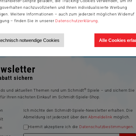
ittanbieter-Skripte geladen, die Tracking-Cookies verwenden, um Ihr
gsverhalten nachzuvollziehen und Ihnen individualisierte Werbung
igen. Weitere Informationen – auch zum jederzeit möglichen Widerruf 
igung – finden Sie in unserer
Datenschutzerklärung
.
technisch notwendige Cookies
Alle Cookies erl
wsletter
batt sichern
®
ends und aktuellen Themen rund um Schmidt
Spiele – und sichern Sie
für Ihren nächsten Einkauf im Schmidt-Spiele-Shop.
en
Ich möchte den Schmidt-Spiele-Newsletter erhalten. Die
Abmeldung ist jederzeit über den
Abmeldelink
möglich.
lt
Hiermit akzeptiere ich die
Datenschutzbestimmungen
.
en