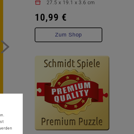
27.5 x 19.1 x 3.6 cm
10,99 €
Zum Shop
en.
st
 werden