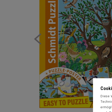
Cooki
Diese 
Techni
ermögl