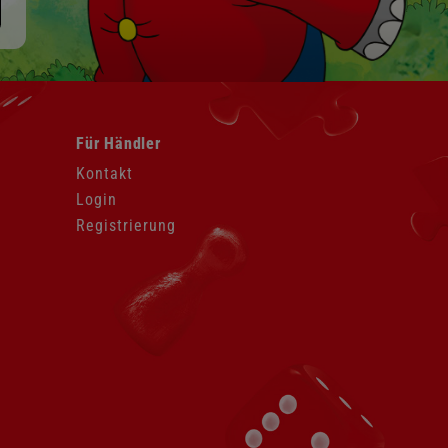
Navigation
Für Händler
überspringen
Kontakt
Login
Registrierung