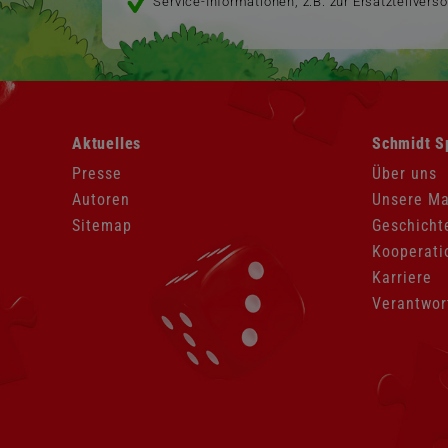
Service-Informationen, z.B. zur Ersatzteilvers
Navigation
Navigation
Aktuelles
Schmidt S
überspringen
überspringen
Presse
Über uns
Autoren
Unsere M
Sitemap
Geschicht
Kooperati
Karriere
Verantwor
Navigation
überspringen