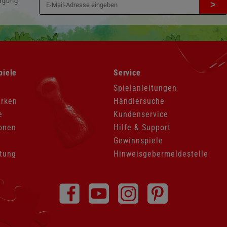
orgung
>
Navigation
piele
Service
überspringen
Spielanleitungen
arken
Händlersuche
e
Kundenservice
onen
Hilfe & Support
Gewinnspiele
tung
Hinweisgebermeldestelle