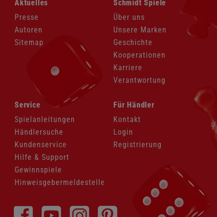
Aktuelles
Schmidt Spiele
überspringen
überspringen
Presse
Über uns
Autoren
Unsere Marken
Sitemap
Geschichte
Kooperationen
Karriere
Verantwortung
Navigation
Navigation
Service
Für Händler
überspringen
überspringen
Spielanleitungen
Kontakt
Händlersuche
Login
Kundenservice
Registrierung
Hilfe & Support
Gewinnspiele
Hinweisgebermeldestelle
Navigation
überspringen