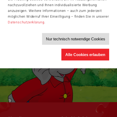
Informationen zu Veranstaltungen und Aktionen
nachzuvollziehen und Ihnen individualisierte Werbung
Service-Informationen, z.B. zur Ersatzteilversorgung
anzuzeigen. Weitere Informationen – auch zum jederzeit
Ich möchte den Schmidt-Spiele-Newsletter erhalten. Die Abmeldung ist
möglichen Widerruf Ihrer Einwilligung – finden Sie in unserer
jederzeit über den
Abmeldelink
möglich.
Datenschutzerklärung
.
Hiermit akzeptiere ich die
Datenschutzbestimmungen
.
>
Nur technisch notwendige Cookies
Alle Cookies erlauben
Navigation
Navigation