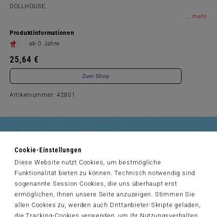
DOLLHOUSE.
...
Produktinformationen
ab 0 Jahre
25,64 €
Zum Shop
Artikelnummer: 42801
Der Schmidt-Spiele-Newsletter
Cookie-Einstellungen
Jetzt anmelden und 5€ Willkommensrabatt sichern
Diese Website nutzt Cookies, um bestmögliche
Bleiben Sie auf dem Laufenden zu Neuheiten, Trends und aktuellen
Funktionalität bieten zu können. Technisch notwendig sind
®
Themen rund um Schmidt
Spiele – und sichern Sie sich einen
Willkommensgutschein in Höhe von 5€ für Ihren nächsten Einkauf im
sogenannte Session Cookies, die uns überhaupt erst
Schmidt-Spiele-Shop.
ermöglichen, Ihnen unsere Seite anzuzeigen. Stimmen Sie
Produktneuheiten und Sortimentserweiterungen
allen Cookies zu, werden auch Drittanbieter-Skripte geladen,
Aktuelle Themen und Trends aus der Spielewelt
die Tracking-Cookies verwenden, um Ihr Nutzungsverhalten