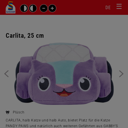
☰
Sprachw
Barrierefrei-
DE
Suchbegriffe
Einstellungen
überspr
überspringen
Navigati
überspr
Carlita, 25 cm
Galerie
überspringen
Plüsch
CARLITA, halb Katze und halb Auto, bietet Platz für die Katze
PANDY PAWS und natürlich auch weiteren Gefährten aus GABBY’S