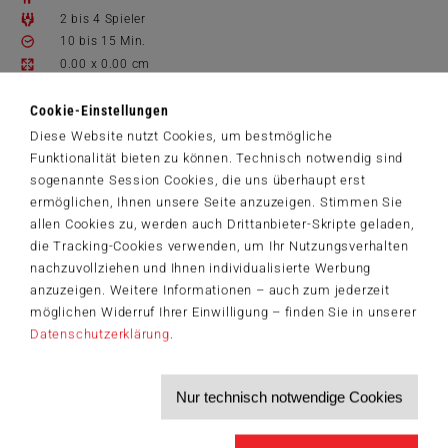
2 bis 4 Spieler
10 bis 15 Min.
0.00 x 0.00 cm
11.4 x 18.4 x 3.9 cm
Cookie-Einstellungen
Spielanleitungen
Diese Website nutzt Cookies, um bestmögliche
51401_Das_Magische_Labyrinth_DE_FR_IT_GB.pdf
Funktionalität bieten zu können. Technisch notwendig sind
7,99 €
sogenannte Session Cookies, die uns überhaupt erst
ermöglichen, Ihnen unsere Seite anzuzeigen. Stimmen Sie
Zum Shop
allen Cookies zu, werden auch Drittanbieter-Skripte geladen,
die Tracking-Cookies verwenden, um Ihr Nutzungsverhalten
Artikelnummer: 51401
nachzuvollziehen und Ihnen individualisierte Werbung
anzuzeigen. Weitere Informationen – auch zum jederzeit
möglichen Widerruf Ihrer Einwilligung – finden Sie in unserer
Datenschutzerklärung
.
Der Schmidt-Spiele-Newsletter
Jetzt anmelden und 5€ Willkommensrabatt sichern
Bleiben Sie auf dem Laufenden zu Neuheiten, Trends und aktuellen
Nur technisch notwendige Cookies
®
Themen rund um Schmidt
Spiele – und sichern Sie sich einen
Willkommensgutschein in Höhe von 5€ für Ihren nächsten Einkauf im
Schmidt-Spiele-Shop.