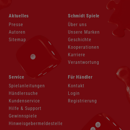
Navigation
Navigation
Aktuelles
Schmidt Spiele
überspringen
überspringen
Presse
Über uns
Autoren
Unsere Marken
Sitemap
Geschichte
Kooperationen
Karriere
Verantwortung
Navigation
Navigation
Service
Für Händler
überspringen
überspringen
Spielanleitungen
Kontakt
Händlersuche
Login
Kundenservice
Registrierung
Hilfe & Support
Gewinnspiele
Hinweisgebermeldestelle