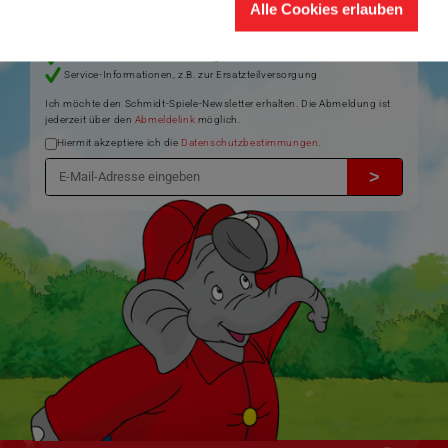
Alle Cookies erlauben
Produktneuheiten und Sortimentserweiterungen
Aktuelle Themen und Trends aus der Spielewelt
Informationen zu Veranstaltungen und Aktionen
Service-Informationen, z.B. zur Ersatzteilversorgung
Ich möchte den Schmidt-Spiele-Newsletter erhalten. Die Abmeldung ist
jederzeit über den
Abmeldelink
möglich.
Hiermit akzeptiere ich die
Datenschutzbestimmungen
.
>