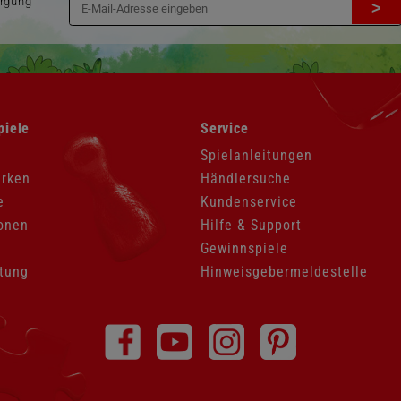
orgung
>
Navigation
piele
Service
überspringen
Spielanleitungen
arken
Händlersuche
e
Kundenservice
onen
Hilfe & Support
Gewinnspiele
tung
Hinweisgebermeldestelle