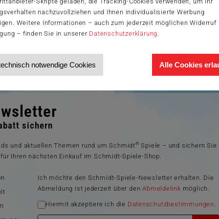
ittanbieter-Skripte geladen, die Tracking-Cookies verwenden, um Ihr
gsverhalten nachzuvollziehen und Ihnen individualisierte Werbung
igen. Weitere Informationen – auch zum jederzeit möglichen Widerruf 
igung – finden Sie in unserer
Datenschutzerklärung
.
technisch notwendige Cookies
Alle Cookies erl
wsletter
batt sichern
®
ends und aktuellen Themen rund um Schmidt
Spiele – und sichern Sie
für Ihren nächsten Einkauf im Schmidt-Spiele-Shop.
en
Ich möchte den Schmidt-Spiele-Newsletter erhalten. Die
Abmeldung ist jederzeit über den
Abmeldelink
möglich.
lt
Hiermit akzeptiere ich die
Datenschutzbestimmungen
.
en