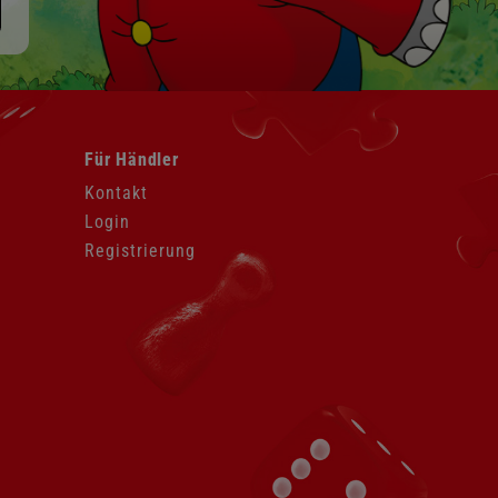
Navigation
Für Händler
überspringen
Kontakt
Login
Registrierung