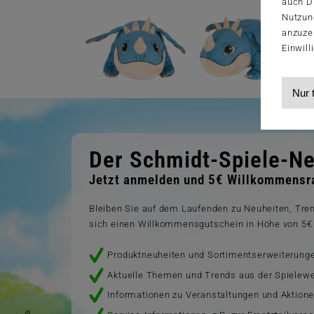
auch Dr
Nutzun
anzuze
Einwill
Nur 
Der Schmidt-Spiele-Ne
Jetzt anmelden und 5€ Willkommensra
Bleiben Sie auf dem Laufenden zu Neuheiten, Tr
sich einen Willkommensgutschein in Höhe von 5€ 
Produktneuheiten und Sortimentserweiterung
Aktuelle Themen und Trends aus der Spielewe
Informationen zu Veranstaltungen und Aktion