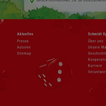
Service-Informationen, z.B. zur Ersatzteilvers
Navigation
Navigation
Aktuelles
Schmidt S
überspringen
überspringen
Presse
Über uns
Autoren
Unsere M
Sitemap
Geschicht
Kooperati
Karriere
Verantwor
Navigation
überspringen