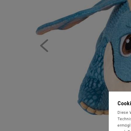
Cooki
Diese 
Techni
ermögl