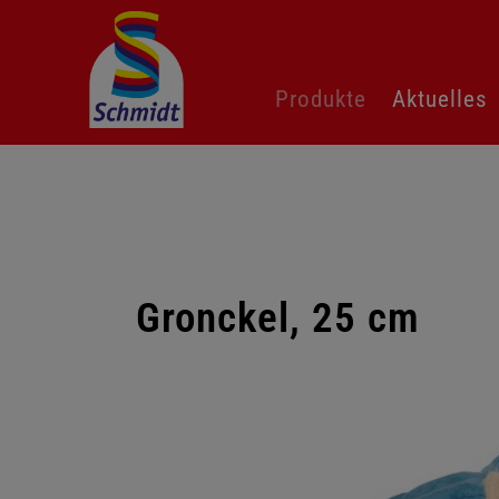
Navigation
Produkte
Aktuelles
überspringen
Gronckel, 25 cm
Galerie
überspringen