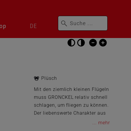
Suchbegriffe
Sprachwechsler
op
DE
überspringen
Barrierefrei-
Einstellungen
überspringen
Plüsch
Mit den ziemlich kleinen Flügeln
muss GRONCKEL relativ schnell
schlagen, um fliegen zu können.
Der liebenswerte Charakter aus
DRACHENZÄHMEN LEICHT
...
GEMACHT ist stets ein treuer