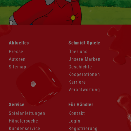
Navigation
Navigation
Aktuelles
Schmidt Spiele
überspringen
überspringen
Presse
Über uns
Autoren
Unsere Marken
Sitemap
Geschichte
Kooperationen
Karriere
Verantwortung
Navigation
Navigation
Service
Für Händler
überspringen
überspringen
Spielanleitungen
Kontakt
Händlersuche
Login
Kundenservice
Registrierung