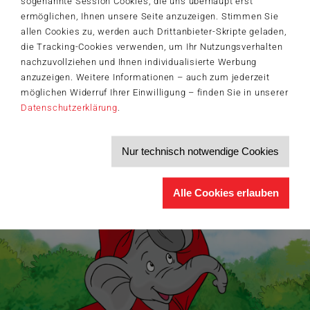
sogenannte Session Cookies, die uns überhaupt erst
Jetzt anmelden und 5€ Willkommensrabatt sichern
ermöglichen, Ihnen unsere Seite anzuzeigen. Stimmen Sie
Bleiben Sie auf dem Laufenden zu Neuheiten, Trends und aktuellen
allen Cookies zu, werden auch Drittanbieter-Skripte geladen,
®
Themen rund um Schmidt
Spiele – und sichern Sie sich einen
Willkommensgutschein in Höhe von 5€ für Ihren nächsten Einkauf im
die Tracking-Cookies verwenden, um Ihr Nutzungsverhalten
Schmidt-Spiele-Shop.
nachzuvollziehen und Ihnen individualisierte Werbung
anzuzeigen. Weitere Informationen – auch zum jederzeit
Produktneuheiten und Sortimentserweiterungen
Aktuelle Themen und Trends aus der Spielewelt
möglichen Widerruf Ihrer Einwilligung – finden Sie in unserer
Informationen zu Veranstaltungen und Aktionen
Datenschutzerklärung
.
Service-Informationen, z.B. zur Ersatzteilversorgung
Ich möchte den Schmidt-Spiele-Newsletter erhalten. Die Abmeldung ist
jederzeit über den
Abmeldelink
möglich.
Nur technisch notwendige Cookies
Hiermit akzeptiere ich die
Datenschutzbestimmungen
.
>
Alle Cookies erlauben