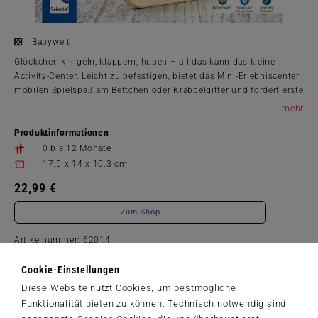
Babywelt
Glöckchen klingeln, klappern, hupen – all das kann das kleine
Activity-Center. Leicht zu befestigen, bietet das Mini-Erlebniscenter
mobilen Spielspaß am Bettchen oder Krabbelgitter und fördert erste
motorische Fähigkeiten des Kindes.
...
Produktinformationen
0 bis 12 Monate
17.5 x 14 x 10.3 cm
22,99 €
Zum Shop
Artikelnummer: 62014
Cookie-Einstellungen
Diese Website nutzt Cookies, um bestmögliche
Funktionalität bieten zu können. Technisch notwendig sind
Der Schmidt-Spiele-Newsletter