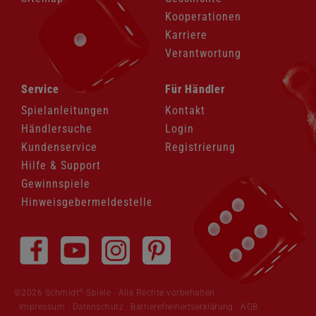
Kooperationen
Karriere
Verantwortung
Navigation
Navigation
Service
Für Händler
überspringen
überspringen
Spielanleitungen
Kontakt
Händlersuche
Login
Kundenservice
Registrierung
Hilfe & Support
Gewinnspiele
Hinweisgebermeldestelle
Navigation
überspringen
®
©2026 Schmidt
Spiele · Alle Rechte vorbehalten
Impressum
·
Datenschutz
·
Barrierefreiheitserklärung
·
AGB