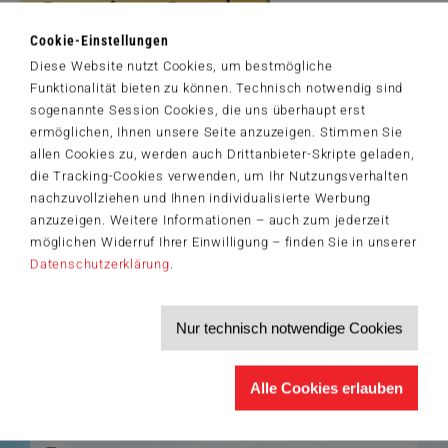
Cookie-Einstellungen
Diese Website nutzt Cookies, um bestmögliche
Artikelnummer: 58974
© Howard Robinson. Interlitho Licensing GmbH –
Funktionalität bieten zu können. Technisch notwendig sind
www.interlitho.com
sogenannte Session Cookies, die uns überhaupt erst
ermöglichen, Ihnen unsere Seite anzuzeigen. Stimmen Sie
allen Cookies zu, werden auch Drittanbieter-Skripte geladen,
die Tracking-Cookies verwenden, um Ihr Nutzungsverhalten
nachzuvollziehen und Ihnen individualisierte Werbung
Der Schmidt-Spiele-Newsletter
anzuzeigen. Weitere Informationen – auch zum jederzeit
Jetzt anmelden und 5€ Willkommensrabatt sichern
möglichen Widerruf Ihrer Einwilligung – finden Sie in unserer
Bleiben Sie auf dem Laufenden zu Neuheiten, Trends und aktuellen
Datenschutzerklärung
.
®
Themen rund um Schmidt
Spiele – und sichern Sie sich einen
Willkommensgutschein in Höhe von 5€ für Ihren nächsten Einkauf im
Schmidt-Spiele-Shop.
Nur technisch notwendige Cookies
Produktneuheiten und Sortimentserweiterungen
Aktuelle Themen und Trends aus der Spielewelt
Informationen zu Veranstaltungen und Aktionen
Service-Informationen, z.B. zur Ersatzteilversorgung
Alle Cookies erlauben
Ich möchte den Schmidt-Spiele-Newsletter erhalten. Die Abmeldung ist
jederzeit über den
Abmeldelink
möglich.