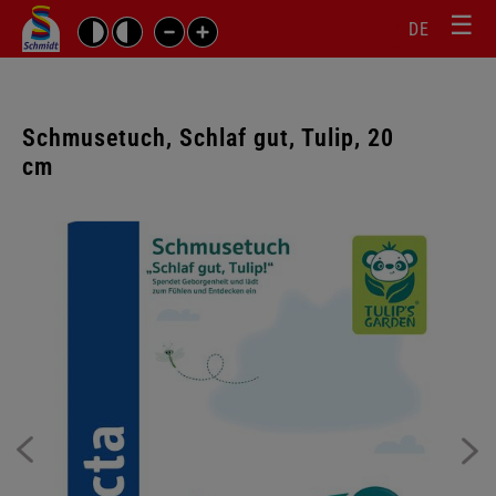
☰
Sprachw
Barrierefrei-
DE
Suchbegriffe
Einstellungen
überspr
überspringen
Navigati
überspr
Schmusetuch, Schlaf gut, Tulip, 20
cm
Galerie
überspringen