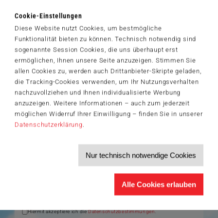
Zum Shop
Cookie-Einstellungen
Diese Website nutzt Cookies, um bestmögliche
Artikelnummer: 61079
Funktionalität bieten zu können. Technisch notwendig sind
Selecta Spielzeug by Schmidt Spiele GmbH
sogenannte Session Cookies, die uns überhaupt erst
ermöglichen, Ihnen unsere Seite anzuzeigen. Stimmen Sie
allen Cookies zu, werden auch Drittanbieter-Skripte geladen,
die Tracking-Cookies verwenden, um Ihr Nutzungsverhalten
Der Schmidt-Spiele-Newsletter
nachzuvollziehen und Ihnen individualisierte Werbung
Jetzt anmelden und 5€ Willkommensrabatt sichern
anzuzeigen. Weitere Informationen – auch zum jederzeit
möglichen Widerruf Ihrer Einwilligung – finden Sie in unserer
Bleiben Sie auf dem Laufenden zu Neuheiten, Trends und aktuellen
®
Themen rund um Schmidt
Spiele – und sichern Sie sich einen
Datenschutzerklärung
.
Willkommensgutschein in Höhe von 5€ für Ihren nächsten Einkauf im
Schmidt-Spiele-Shop.
Produktneuheiten und Sortimentserweiterungen
Nur technisch notwendige Cookies
Aktuelle Themen und Trends aus der Spielewelt
Informationen zu Veranstaltungen und Aktionen
Service-Informationen, z.B. zur Ersatzteilversorgung
Alle Cookies erlauben
Ich möchte den Schmidt-Spiele-Newsletter erhalten. Die Abmeldung ist
jederzeit über den
Abmeldelink
möglich.
Hiermit akzeptiere ich die
Datenschutzbestimmungen
.