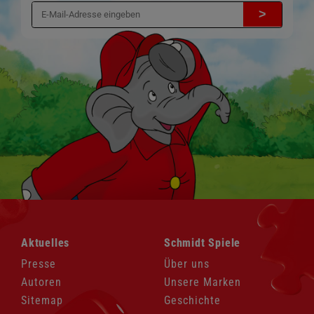
>
Navigation
Navigation
Aktuelles
Schmidt Spiele
überspringen
überspringen
Presse
Über uns
Autoren
Unsere Marken
Sitemap
Geschichte