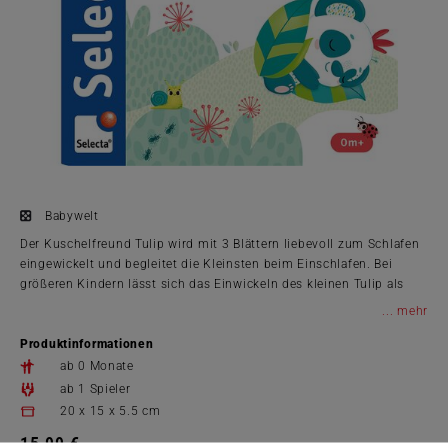
Babywelt
Der Kuschelfreund Tulip wird mit 3 Blättern liebevoll zum Schlafen
eingewickelt und begleitet die Kleinsten beim Einschlafen. Bei
größeren Kindern lässt sich das Einwickeln des kleinen Tulip als
Beruhigungs- und Ins-Bett-geh-Ritual fortführen. Auch tagsüber
...
kann der kuschelweiche Freund überallhin mitgenommen werden
Produktinformationen
und spendet dem Kind so Geborgenheit. Die unterschiedlichen
Stoffe und Applikationen animieren dabei zum Fühlen und
ab 0 Monate
Entdecken. Das Schmusetuch ist ein beliebter Klassiker für Babys,
ab 1 Spieler
der sie oft noch jahrelang begleitet.​
20 x 15 x 5.5 cm
15,99 €