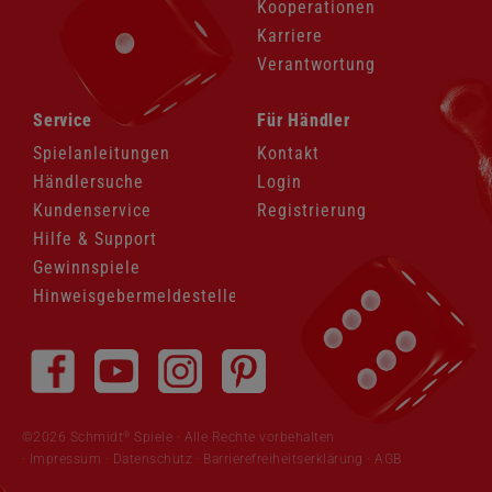
Kooperationen
Karriere
Verantwortung
Navigation
Navigation
Service
Für Händler
überspringen
überspringen
Spielanleitungen
Kontakt
Händlersuche
Login
Kundenservice
Registrierung
Hilfe & Support
Gewinnspiele
Hinweisgebermeldestelle
Navigation
überspringen
®
©2026 Schmidt
Spiele · Alle Rechte vorbehalten
Impressum
·
Datenschutz
·
Barrierefreiheitserklärung
·
AGB