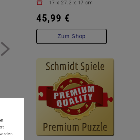
17 x 27.2 x 17 cm
45,99 €
Zum Shop
en.
st
 werden