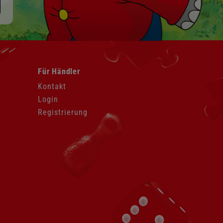
Navigation
Für Händler
überspringen
Kontakt
Login
Registrierung