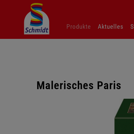
Navigation
Produkte
Aktuelles
S
überspringen
Malerisches Paris
Galerie
überspringen