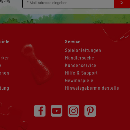
orgung
>
Navigation
piele
Service
überspringen
Spielanleitungen
arken
Händlersuche
e
Kundenservice
onen
Hilfe & Support
Gewinnspiele
tung
Hinweisgebermeldestelle