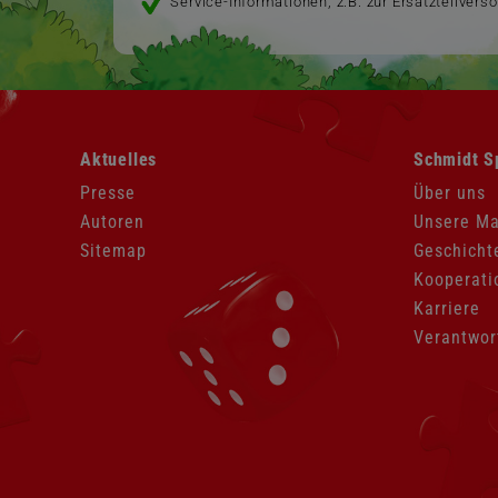
Service-Informationen, z.B. zur Ersatzteilvers
Navigation
Navigation
Aktuelles
Schmidt S
überspringen
überspringen
Presse
Über uns
Autoren
Unsere M
Sitemap
Geschicht
Kooperati
Karriere
Verantwor
Navigation
überspringen