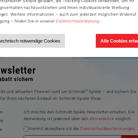
ittanbieter-Skripte geladen, die Tracking-Cookies verwenden, um Ihr
gsverhalten nachzuvollziehen und Ihnen individualisierte Werbung
igen. Weitere Informationen – auch zum jederzeit möglichen Widerruf 
igung – finden Sie in unserer
Datenschutzerklärung
.
technisch notwendige Cookies
Alle Cookies erl
wsletter
batt sichern
®
ends und aktuellen Themen rund um Schmidt
Spiele – und sichern Sie
für Ihren nächsten Einkauf im Schmidt-Spiele-Shop.
en
Ich möchte den Schmidt-Spiele-Newsletter erhalten. Die
Abmeldung ist jederzeit über den
Abmeldelink
möglich.
lt
Hiermit akzeptiere ich die
Datenschutzbestimmungen
.
en