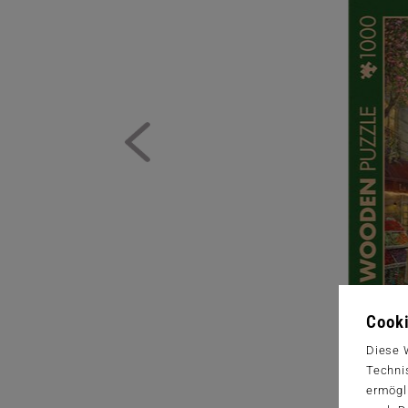
Cooki
Diese 
Techni
ermögl