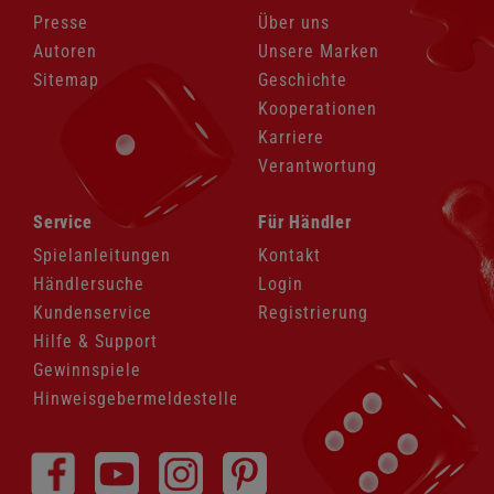
Presse
Über uns
Autoren
Unsere Marken
Sitemap
Geschichte
Kooperationen
Karriere
Verantwortung
Navigation
Navigation
Service
Für Händler
überspringen
überspringen
Spielanleitungen
Kontakt
Händlersuche
Login
Kundenservice
Registrierung
Hilfe & Support
Gewinnspiele
Hinweisgebermeldestelle
Navigation
überspringen