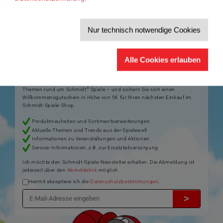
Artikelnummer: 49424
Nur technisch notwendige Cookies
Der Schmidt-Spiele-Newsletter
Alle Cookies erlauben
Jetzt anmelden und 5€ Willkommensrabatt sichern
Bleiben Sie auf dem Laufenden zu Neuheiten, Trends und aktuellen
®
Themen rund um Schmidt
Spiele – und sichern Sie sich einen
Willkommensgutschein in Höhe von 5€ für Ihren nächsten Einkauf im
Schmidt-Spiele-Shop.
Produktneuheiten und Sortimentserweiterungen
Aktuelle Themen und Trends aus der Spielewelt
Informationen zu Veranstaltungen und Aktionen
Service-Informationen, z.B. zur Ersatzteilversorgung
Ich möchte den Schmidt-Spiele-Newsletter erhalten. Die Abmeldung ist
jederzeit über den
Abmeldelink
möglich.
Hiermit akzeptiere ich die
Datenschutzbestimmungen
.
>