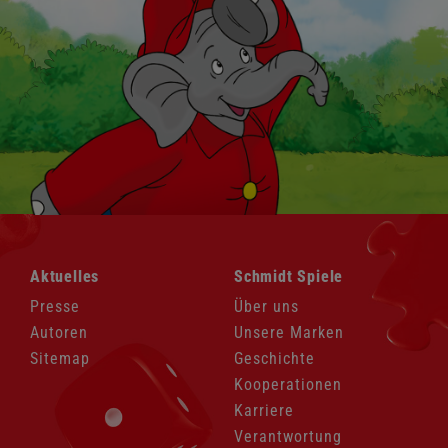
Navigation
Navigation
Aktuelles
Schmidt Spiele
überspringen
überspringen
Presse
Über uns
Autoren
Unsere Marken
Sitemap
Geschichte
Kooperationen
Karriere
Verantwortung