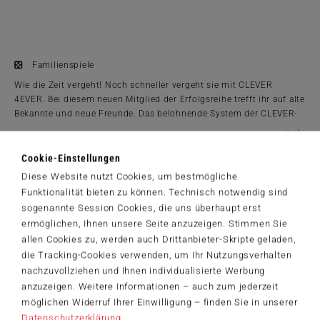
Familienspiele
Wie die Zeit vergeht! Noch schneller vergeht sie mit CLEVER
4EVER. Bei diesem neuen Mitglied der Erfolgsreihe trefft ihr auf alte
Bekannte und neue Freunde. Das belohnende System der CLEVER-
Reihe ist auch hier wieder reich angefüllt mit interessanten
...
Herausforderungen und kniffligen Entscheidungen. Seid ihr bereit
Produktinformationen
für bestimmte Boni auch Minuspunkte in Kauf zu nehmen? Mit
Cookie-Einstellungen
welchen Zahlen löst ihr die nützlichsten Effekte aus? Wie eure
ab 8 Jahre
Diese Website nutzt Cookies, um bestmögliche
Entscheidungen auch ausfallen: Ihr solltet es auf jeden Fall gleich
1 bis 4 Spieler
Funktionalität bieten zu können. Technisch notwendig sind
NOCH MAL! versuchen.
30 Min.
sogenannte Session Cookies, die uns überhaupt erst
13 x 18 x 4 cm
ermöglichen, Ihnen unsere Seite anzuzeigen. Stimmen Sie
allen Cookies zu, werden auch Drittanbieter-Skripte geladen,
Spielanleitungen
die Tracking-Cookies verwenden, um Ihr Nutzungsverhalten
49424_Clever_4ever_DE.pdf
nachzuvollziehen und Ihnen individualisierte Werbung
14,99 €
anzuzeigen. Weitere Informationen – auch zum jederzeit
möglichen Widerruf Ihrer Einwilligung – finden Sie in unserer
Zum Shop
Datenschutzerklärung
.