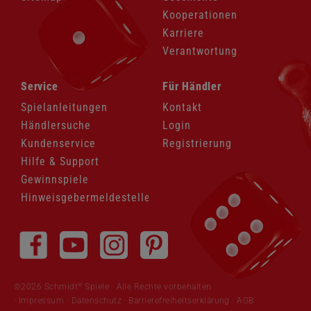
Kooperationen
Karriere
Verantwortung
Navigation
Navigation
Service
Für Händler
überspringen
überspringen
Spielanleitungen
Kontakt
Händlersuche
Login
Kundenservice
Registrierung
Hilfe & Support
Gewinnspiele
Hinweisgebermeldestelle
Navigation
überspringen
®
©2026 Schmidt
Spiele · Alle Rechte vorbehalten
Impressum
·
Datenschutz
·
Barrierefreiheitserklärung
·
AGB