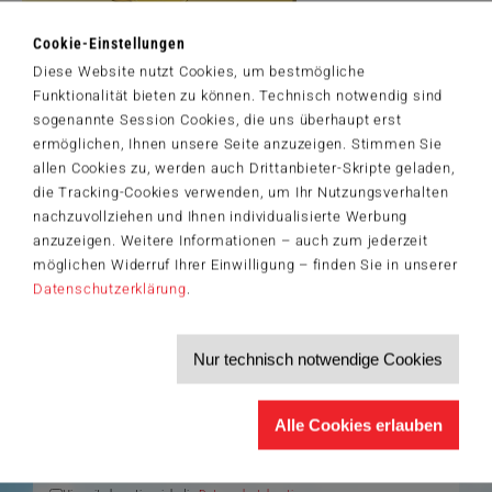
Cookie-Einstellungen
Diese Website nutzt Cookies, um bestmögliche
Artikelnummer: 58985
Funktionalität bieten zu können. Technisch notwendig sind
© Interlitho Licensing GmbH
sogenannte Session Cookies, die uns überhaupt erst
ermöglichen, Ihnen unsere Seite anzuzeigen. Stimmen Sie
allen Cookies zu, werden auch Drittanbieter-Skripte geladen,
die Tracking-Cookies verwenden, um Ihr Nutzungsverhalten
nachzuvollziehen und Ihnen individualisierte Werbung
Der Schmidt-Spiele-Newsletter
anzuzeigen. Weitere Informationen – auch zum jederzeit
Jetzt anmelden und 5€ Willkommensrabatt sichern
möglichen Widerruf Ihrer Einwilligung – finden Sie in unserer
Bleiben Sie auf dem Laufenden zu Neuheiten, Trends und aktuellen
Datenschutzerklärung
.
®
Themen rund um Schmidt
Spiele – und sichern Sie sich einen
Willkommensgutschein in Höhe von 5€ für Ihren nächsten Einkauf im
Schmidt-Spiele-Shop.
Nur technisch notwendige Cookies
Produktneuheiten und Sortimentserweiterungen
Aktuelle Themen und Trends aus der Spielewelt
Informationen zu Veranstaltungen und Aktionen
Service-Informationen, z.B. zur Ersatzteilversorgung
Alle Cookies erlauben
Ich möchte den Schmidt-Spiele-Newsletter erhalten. Die Abmeldung ist
jederzeit über den
Abmeldelink
möglich.