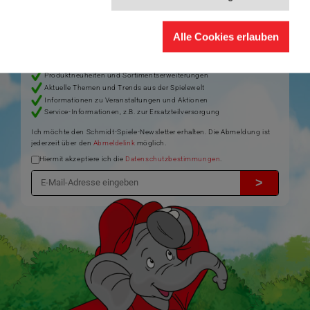
Jetzt anmelden und 5€ Willkommensrabatt sichern
Bleiben Sie auf dem Laufenden zu Neuheiten, Trends und aktuellen
®
Themen rund um Schmidt
Spiele – und sichern Sie sich einen
Alle Cookies erlauben
Willkommensgutschein in Höhe von 5€ für Ihren nächsten Einkauf im
Schmidt-Spiele-Shop.
Produktneuheiten und Sortimentserweiterungen
Aktuelle Themen und Trends aus der Spielewelt
Informationen zu Veranstaltungen und Aktionen
Service-Informationen, z.B. zur Ersatzteilversorgung
Ich möchte den Schmidt-Spiele-Newsletter erhalten. Die Abmeldung ist
jederzeit über den
Abmeldelink
möglich.
Hiermit akzeptiere ich die
Datenschutzbestimmungen
.
>