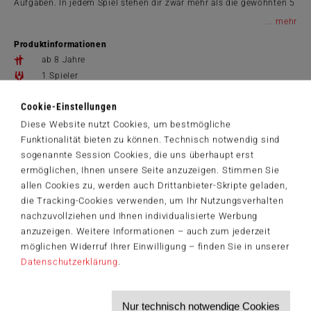
Aufgaben. In jedem Spiel stehen dir zwar mehr als die gewohnten 5
Würfel zur Verfügung, aber du musst diese geschickt auf der
...
Gewinnkarte verteilen und zur rechten Zeit werten, sonst naht
Produktinformationen
schnell das Ende und dein Highscore schmilzt dahin. In FOR ONE –
KNIFFEL® sind mit 25 unterschiedlichen Leveln für alle die
ab 8 Jahre
richtigen Herausforderungen dabei! Stell dich der Herausforderung
1 Spieler
in 25 abwechslungsreichen Leveln!
20 Min.
Cookie-Einstellungen
18.5 x 18.5 x 4 cm
Diese Website nutzt Cookies, um bestmögliche
Spielanleitungen
Funktionalität bieten zu können. Technisch notwendig sind
49432_For_One_Kniffel_Challenge-Heft_DE.pdf
sogenannte Session Cookies, die uns überhaupt erst
49432_For_One_Kniffel_DE.pdf
ermöglichen, Ihnen unsere Seite anzuzeigen. Stimmen Sie
16,99 €
allen Cookies zu, werden auch Drittanbieter-Skripte geladen,
die Tracking-Cookies verwenden, um Ihr Nutzungsverhalten
Zum Shop
nachzuvollziehen und Ihnen individualisierte Werbung
anzuzeigen. Weitere Informationen – auch zum jederzeit
Artikelnummer: 49432
möglichen Widerruf Ihrer Einwilligung – finden Sie in unserer
Datenschutzerklärung
.
Der Schmidt-Spiele-Newsletter
Nur technisch notwendige Cookies