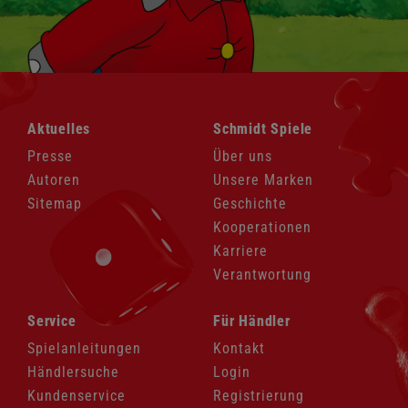
Navigation
Navigation
Aktuelles
Schmidt Spiele
überspringen
überspringen
Presse
Über uns
Autoren
Unsere Marken
Sitemap
Geschichte
Kooperationen
Karriere
Verantwortung
Navigation
Navigation
Service
Für Händler
überspringen
überspringen
Spielanleitungen
Kontakt
Händlersuche
Login
Kundenservice
Registrierung