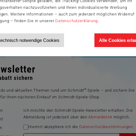
ittanbieter-Skripte geladen, die Tracking-Cookies verwenden, um Ihr
gsverhalten nachzuvollziehen und Ihnen individualisierte Werbung
igen. Weitere Informationen – auch zum jederzeit möglichen Widerruf 
igung – finden Sie in unserer
Datenschutzerklärung
.
technisch notwendige Cookies
Alle Cookies erl
wsletter
batt sichern
®
ends und aktuellen Themen rund um Schmidt
Spiele – und sichern Sie
für Ihren nächsten Einkauf im Schmidt-Spiele-Shop.
en
Ich möchte den Schmidt-Spiele-Newsletter erhalten. Die
Abmeldung ist jederzeit über den
Abmeldelink
möglich.
lt
Hiermit akzeptiere ich die
Datenschutzbestimmungen
.
en