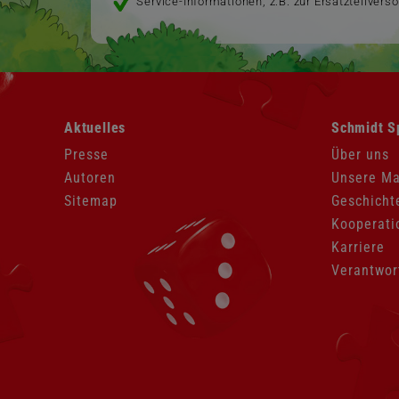
Service-Informationen, z.B. zur Ersatzteilvers
Navigation
Navigation
Aktuelles
Schmidt S
überspringen
überspringen
Presse
Über uns
Autoren
Unsere M
Sitemap
Geschicht
Kooperati
Karriere
Verantwor
Navigation
überspringen