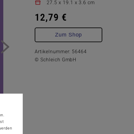
27.5 x 19.1 x 3.6 cm
12,79 €
Zum Shop
Artikelnummer: 56464
© Schleich GmbH
en.
st
 werden