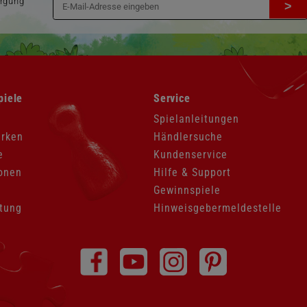
orgung
>
Navigation
piele
Service
überspringen
Spielanleitungen
arken
Händlersuche
e
Kundenservice
onen
Hilfe & Support
Gewinnspiele
tung
Hinweisgebermeldestelle