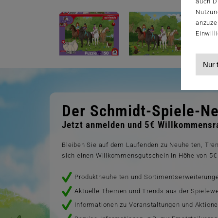
auch Dr
Nutzun
anzuze
Einwill
Nur 
Der Schmidt-Spiele-Ne
Jetzt anmelden und 5€ Willkommensra
Bleiben Sie auf dem Laufenden zu Neuheiten, Tr
sich einen Willkommensgutschein in Höhe von 5€ 
Produktneuheiten und Sortimentserweiterung
Aktuelle Themen und Trends aus der Spielewe
Informationen zu Veranstaltungen und Aktion