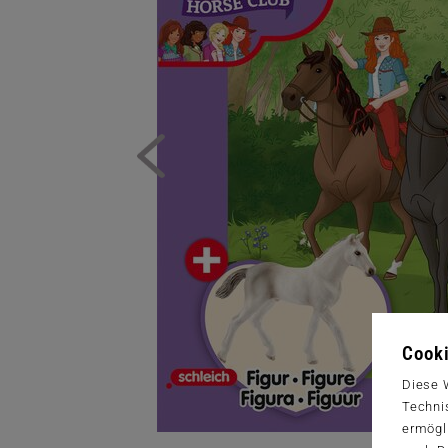
Cooki
Diese 
Techni
ermögl