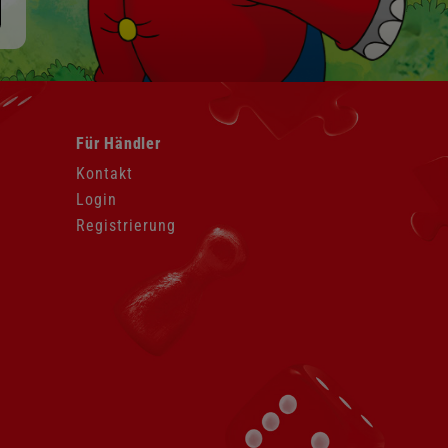
Navigation
Für Händler
überspringen
Kontakt
Login
Registrierung