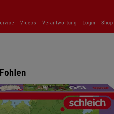
ervice
Videos
Verantwortung
Login
Shop
 Fohlen