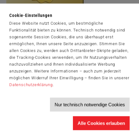
Cookie-Einstellungen
Diese Website nutzt Cookies, um bestmögliche
Artikelnummer: 57526
Funktionalität bieten zu können. Technisch notwendig sind
© Disney. Geppetto’s Pinocchio © 2021 Thomas Kinkade Studios
sogenannte Session Cookies, die uns überhaupt erst
Visit us at www.ThomasKinkade.com
ermöglichen, Ihnen unsere Seite anzuzeigen. Stimmen Sie
allen Cookies zu, werden auch Drittanbieter-Skripte geladen,
die Tracking-Cookies verwenden, um Ihr Nutzungsverhalten
nachzuvollziehen und Ihnen individualisierte Werbung
Der Schmidt-Spiele-Newsletter
anzuzeigen. Weitere Informationen – auch zum jederzeit
Jetzt anmelden und 5€ Willkommensrabatt sichern
möglichen Widerruf Ihrer Einwilligung – finden Sie in unserer
Bleiben Sie auf dem Laufenden zu Neuheiten, Trends und aktuellen
Datenschutzerklärung
.
®
Themen rund um Schmidt
Spiele – und sichern Sie sich einen
Willkommensgutschein in Höhe von 5€ für Ihren nächsten Einkauf im
Schmidt-Spiele-Shop.
Nur technisch notwendige Cookies
Produktneuheiten und Sortimentserweiterungen
Aktuelle Themen und Trends aus der Spielewelt
Informationen zu Veranstaltungen und Aktionen
Alle Cookies erlauben
Service-Informationen, z.B. zur Ersatzteilversorgung
Ich möchte den Schmidt-Spiele-Newsletter erhalten. Die Abmeldung ist
jederzeit über den
Abmeldelink
möglich.