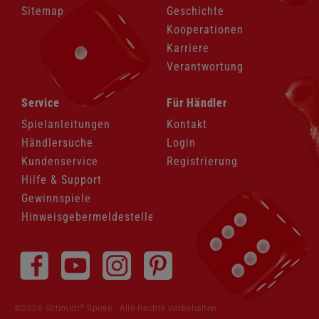
Sitemap
Geschichte
Kooperationen
Karriere
Verantwortung
Navigation
Navigation
Service
Für Händler
überspringen
überspringen
Spielanleitungen
Kontakt
Händlersuche
Login
Kundenservice
Registrierung
Hilfe & Support
Gewinnspiele
Hinweisgebermeldestelle
Navigation
überspringen
®
©2026 Schmidt
Spiele · Alle Rechte vorbehalten