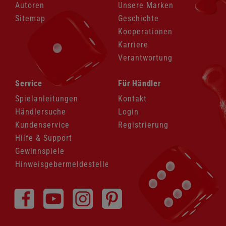
Autoren
Unsere Marken
Sitemap
Geschichte
Kooperationen
Karriere
Verantwortung
Navigation
Navigation
Service
Für Händler
überspringen
überspringen
Spielanleitungen
Kontakt
Händlersuche
Login
Kundenservice
Registrierung
Hilfe & Support
Gewinnspiele
Hinweisgebermeldestelle
Navigation
überspringen