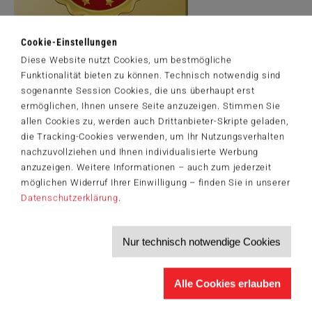
Cookie-Einstellungen
Diese Website nutzt Cookies, um bestmögliche
Artikelnummer: 57399
Funktionalität bieten zu können. Technisch notwendig sind
© Disney. Based on the "Winnie the Pooh" works by A.A. Milne and
sogenannte Session Cookies, die uns überhaupt erst
E.H. Shepard Winnie the Pooh II © 2013 Thomas Kinkade Studios
ermöglichen, Ihnen unsere Seite anzuzeigen. Stimmen Sie
allen Cookies zu, werden auch Drittanbieter-Skripte geladen,
die Tracking-Cookies verwenden, um Ihr Nutzungsverhalten
nachzuvollziehen und Ihnen individualisierte Werbung
anzuzeigen. Weitere Informationen – auch zum jederzeit
Der Schmidt-Spiele-Newsletter
möglichen Widerruf Ihrer Einwilligung – finden Sie in unserer
Jetzt anmelden und 5€ Willkommensrabatt sichern
Datenschutzerklärung
.
Bleiben Sie auf dem Laufenden zu Neuheiten, Trends und aktuellen
®
Themen rund um Schmidt
Spiele – und sichern Sie sich einen
Willkommensgutschein in Höhe von 5€ für Ihren nächsten Einkauf im
Schmidt-Spiele-Shop.
Nur technisch notwendige Cookies
Produktneuheiten und Sortimentserweiterungen
Aktuelle Themen und Trends aus der Spielewelt
Alle Cookies erlauben
Informationen zu Veranstaltungen und Aktionen
Service-Informationen, z.B. zur Ersatzteilversorgung