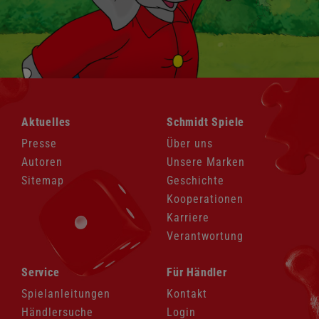
Navigation
Navigation
Aktuelles
Schmidt Spiele
überspringen
überspringen
Presse
Über uns
Autoren
Unsere Marken
Sitemap
Geschichte
Kooperationen
Karriere
Verantwortung
Navigation
Navigation
Service
Für Händler
überspringen
überspringen
Spielanleitungen
Kontakt
Händlersuche
Login