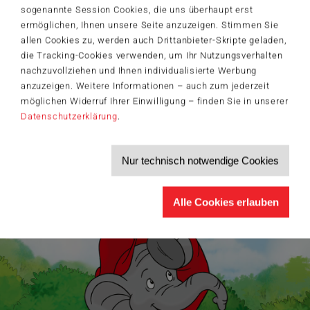
Der Schmidt-Spiele-Newsletter
sogenannte Session Cookies, die uns überhaupt erst
Jetzt anmelden und 5€ Willkommensrabatt sichern
ermöglichen, Ihnen unsere Seite anzuzeigen. Stimmen Sie
allen Cookies zu, werden auch Drittanbieter-Skripte geladen,
Bleiben Sie auf dem Laufenden zu Neuheiten, Trends und aktuellen
®
Themen rund um Schmidt
Spiele – und sichern Sie sich einen
die Tracking-Cookies verwenden, um Ihr Nutzungsverhalten
Willkommensgutschein in Höhe von 5€ für Ihren nächsten Einkauf im
nachzuvollziehen und Ihnen individualisierte Werbung
Schmidt-Spiele-Shop.
anzuzeigen. Weitere Informationen – auch zum jederzeit
Produktneuheiten und Sortimentserweiterungen
möglichen Widerruf Ihrer Einwilligung – finden Sie in unserer
Aktuelle Themen und Trends aus der Spielewelt
Datenschutzerklärung
.
Informationen zu Veranstaltungen und Aktionen
Service-Informationen, z.B. zur Ersatzteilversorgung
Ich möchte den Schmidt-Spiele-Newsletter erhalten. Die Abmeldung ist
Nur technisch notwendige Cookies
jederzeit über den
Abmeldelink
möglich.
Hiermit akzeptiere ich die
Datenschutzbestimmungen
.
Alle Cookies erlauben
>