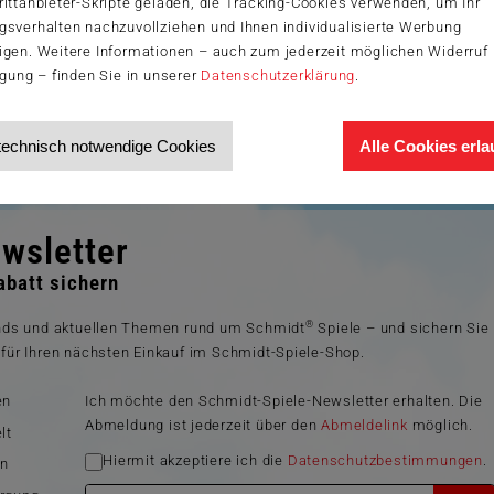
ittanbieter-Skripte geladen, die Tracking-Cookies verwenden, um Ihr
gsverhalten nachzuvollziehen und Ihnen individualisierte Werbung
igen. Weitere Informationen – auch zum jederzeit möglichen Widerruf 
igung – finden Sie in unserer
Datenschutzerklärung
.
technisch notwendige Cookies
Alle Cookies erl
wsletter
batt sichern
®
ends und aktuellen Themen rund um Schmidt
Spiele – und sichern Sie
für Ihren nächsten Einkauf im Schmidt-Spiele-Shop.
en
Ich möchte den Schmidt-Spiele-Newsletter erhalten. Die
Abmeldung ist jederzeit über den
Abmeldelink
möglich.
lt
Hiermit akzeptiere ich die
Datenschutzbestimmungen
.
en