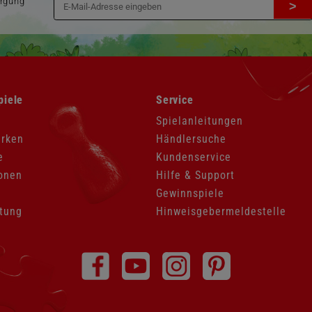
orgung
>
Navigation
piele
Service
überspringen
Spielanleitungen
arken
Händlersuche
e
Kundenservice
onen
Hilfe & Support
Gewinnspiele
tung
Hinweisgebermeldestelle