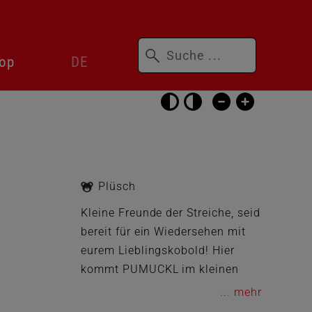
Suchbegriffe
Sprachwechsler
op
DE
überspringen
Barrierefrei-
Einstellungen
überspringen
Plüsch
Kleine Freunde der Streiche, seid
bereit für ein Wiedersehen mit
eurem Lieblingskobold! Hier
kommt PUMUCKL im kleinen
Format, für große und kleine
...
Fans der Serie ganz handlich