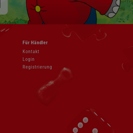
Navigation
Für Händler
überspringen
Kontakt
Login
Registrierung