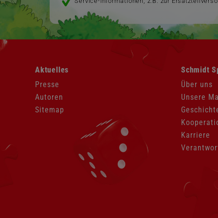
Service-Informationen, z.B. zur Ersatzteilvers
Navigation
Navigation
Aktuelles
Schmidt S
überspringen
überspringen
Presse
Über uns
Autoren
Unsere M
Sitemap
Geschicht
Kooperati
Karriere
Verantwor
Navigation
überspringen