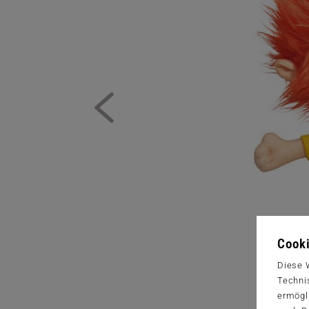
Cooki
Diese 
Techni
ermögl