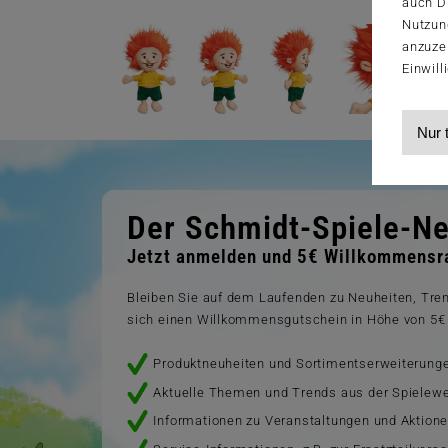
auch Dr
Nutzun
anzuze
Einwill
Nur 
Der Schmidt-Spiele-Ne
Jetzt anmelden und 5€ Willkommensra
Bleiben Sie auf dem Laufenden zu Neuheiten, Tr
sich einen Willkommensgutschein in Höhe von 5€ 
Produktneuheiten und Sortimentserweiterung
Aktuelle Themen und Trends aus der Spielewe
Informationen zu Veranstaltungen und Aktion