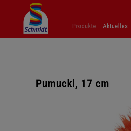
Navigation
Produkte
Aktuelles
überspringen
Pumuckl, 17 cm
Galerie
überspringen