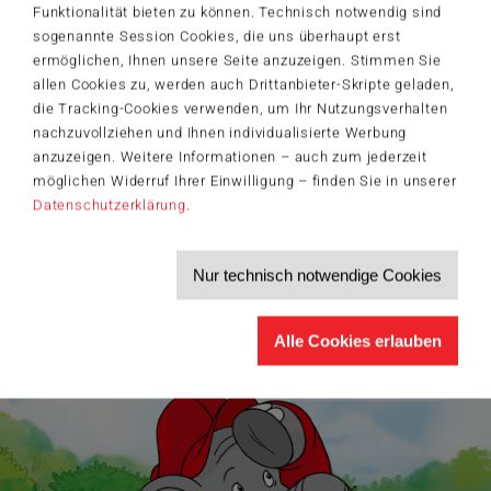
Funktionalität bieten zu können. Technisch notwendig sind
sogenannte Session Cookies, die uns überhaupt erst
Der Schmidt-Spiele-Newsletter
ermöglichen, Ihnen unsere Seite anzuzeigen. Stimmen Sie
Jetzt anmelden und 5€ Willkommensrabatt sichern
allen Cookies zu, werden auch Drittanbieter-Skripte geladen,
Bleiben Sie auf dem Laufenden zu Neuheiten, Trends und aktuellen
die Tracking-Cookies verwenden, um Ihr Nutzungsverhalten
®
Themen rund um Schmidt
Spiele – und sichern Sie sich einen
nachzuvollziehen und Ihnen individualisierte Werbung
Willkommensgutschein in Höhe von 5€ für Ihren nächsten Einkauf im
anzuzeigen. Weitere Informationen – auch zum jederzeit
Schmidt-Spiele-Shop.
möglichen Widerruf Ihrer Einwilligung – finden Sie in unserer
Produktneuheiten und Sortimentserweiterungen
Datenschutzerklärung
.
Aktuelle Themen und Trends aus der Spielewelt
Informationen zu Veranstaltungen und Aktionen
Service-Informationen, z.B. zur Ersatzteilversorgung
Nur technisch notwendige Cookies
Ich möchte den Schmidt-Spiele-Newsletter erhalten. Die Abmeldung ist
jederzeit über den
Abmeldelink
möglich.
Hiermit akzeptiere ich die
Datenschutzbestimmungen
.
Alle Cookies erlauben
>