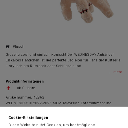
Plüsch
Gruselig cool und einfach ikonisch! Der WEDNESDAY Anhänger
Eiskaltes Händchen ist der perfekte Begleiter für Fans der Kultserie
– stylisch am Rucksack oder Schlüsselbund.
...
Produktinformationen
ab 0 Jahre
Artikelnummer: 42862
WEDNESDAY © 2022-2025 MGM Television Entertainment Inc.
WEDNESDAY is a trademark of Tee & Charles Addams Foundation.
© Metro-Goldwyn-Mayer Studios Inc. All Rights Reserved.
Cookie-Einstellungen
Diese Website nutzt Cookies, um bestmögliche