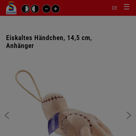
☰
Sprachw
Barrierefrei-
DE
Suchbegriffe
Einstellungen
überspr
überspringen
Navigati
überspr
Eiskaltes Händchen, 14,5 cm,
Anhänger
Galerie
überspringen