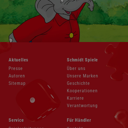
Navigation
Navigation
Aktuelles
Schmidt Spiele
überspringen
überspringen
Presse
Über uns
Autoren
Unsere Marken
Sitemap
Geschichte
Kooperationen
Karriere
Verantwortung
Navigation
Navigation
Service
Für Händler
überspringen
überspringen