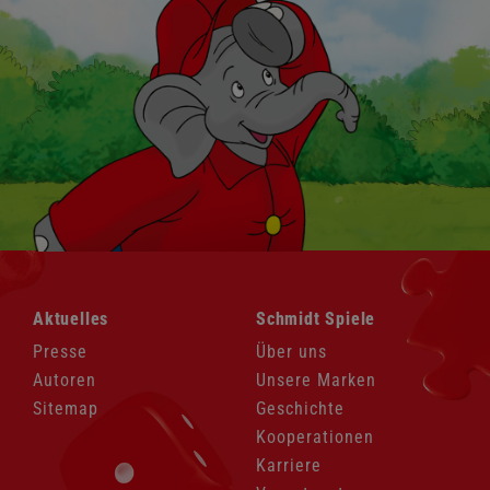
Navigation
Navigation
Aktuelles
Schmidt Spiele
überspringen
überspringen
Presse
Über uns
Autoren
Unsere Marken
Sitemap
Geschichte
Kooperationen
Karriere