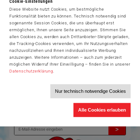
Cookie-Einstellungen
Artikelnummer: 42637
Diese Website nutzt Cookies, um bestmögliche
© Helle Freude GmbH & Co. KG
Funktionalität bieten zu können. Technisch notwendig sind
sogenannte Session Cookies, die uns überhaupt erst
ermöglichen, Ihnen unsere Seite anzuzeigen. Stimmen Sie
allen Cookies zu, werden auch Drittanbieter-Skripte geladen,
Der Schmidt-Spiele-Newsletter
die Tracking-Cookies verwenden, um Ihr Nutzungsverhalten
Jetzt anmelden und 5€ Willkommensrabatt sichern
nachzuvollziehen und Ihnen individualisierte Werbung
Bleiben Sie auf dem Laufenden zu Neuheiten, Trends und aktuellen
anzuzeigen. Weitere Informationen – auch zum jederzeit
®
Themen rund um Schmidt
Spiele – und sichern Sie sich einen
möglichen Widerruf Ihrer Einwilligung – finden Sie in unserer
Willkommensgutschein in Höhe von 5€ für Ihren nächsten Einkauf im
Datenschutzerklärung
.
Schmidt-Spiele-Shop.
Produktneuheiten und Sortimentserweiterungen
Aktuelle Themen und Trends aus der Spielewelt
Nur technisch notwendige Cookies
Informationen zu Veranstaltungen und Aktionen
Service-Informationen, z.B. zur Ersatzteilversorgung
Ich möchte den Schmidt-Spiele-Newsletter erhalten. Die Abmeldung ist
Alle Cookies erlauben
jederzeit über den
Abmeldelink
möglich.
Hiermit akzeptiere ich die
Datenschutzbestimmungen
.
>