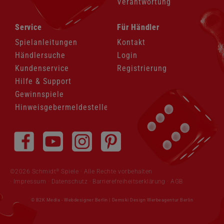
Verantwortung
Navigation
Navigation
Service
Für Händler
überspringen
überspringen
Spielanleitungen
Kontakt
Händlersuche
Login
Kundenservice
Registrierung
Hilfe & Support
Gewinnspiele
Hinweisgebermeldestelle
Navigation
überspringen
®
©2026 Schmidt
Spiele · Alle Rechte vorbehalten
Impressum
·
Datenschutz
·
Barrierefreiheitserklärung
·
AGB
© B2K Media -
Webdesigner Berlin
|
Demski Design Werbeagentur Berlin