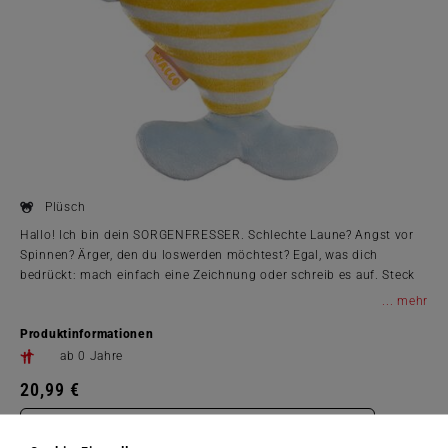
Plüsch
Hallo! Ich bin dein SORGENFRESSER. Schlechte Laune? Angst vor
Spinnen? Ärger, den du loswerden möchtest? Egal, was dich
bedrückt: mach einfach eine Zeichnung oder schreib es auf. Steck
mir den Zettel in den Mund, Reißverschluss zu und wir beide
...
kriegen das schon hin.
Produktinformationen
ab 0 Jahre
20,99 €
Zum Shop