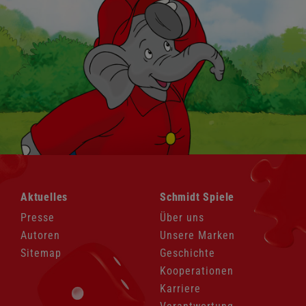
Navigation
Navigation
Aktuelles
Schmidt Spiele
überspringen
überspringen
Presse
Über uns
Autoren
Unsere Marken
Sitemap
Geschichte
Kooperationen
Karriere