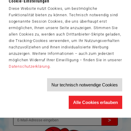
Cookie-Einstellungen
Artikelnummer: 42666
Gebrauchsanweisung verdusselt habe.
Diese Website nutzt Cookies, um bestmögliche
© Helle Freude GmbH & Co. KG
Funktionalität bieten zu können. Technisch notwendig sind
sogenannte Session Cookies, die uns überhaupt erst
ermöglichen, Ihnen unsere Seite anzuzeigen. Stimmen Sie
allen Cookies zu, werden auch Drittanbieter-Skripte geladen,
Der Schmidt-Spiele-Newsletter
die Tracking-Cookies verwenden, um Ihr Nutzungsverhalten
Jetzt anmelden und 5€ Willkommensrabatt sichern
nachzuvollziehen und Ihnen individualisierte Werbung
Bleiben Sie auf dem Laufenden zu Neuheiten, Trends und aktuellen
anzuzeigen. Weitere Informationen – auch zum jederzeit
®
Themen rund um Schmidt
Spiele – und sichern Sie sich einen
möglichen Widerruf Ihrer Einwilligung – finden Sie in unserer
Willkommensgutschein in Höhe von 5€ für Ihren nächsten Einkauf im
Schmidt-Spiele-Shop.
Datenschutzerklärung
.
Produktneuheiten und Sortimentserweiterungen
Aktuelle Themen und Trends aus der Spielewelt
Nur technisch notwendige Cookies
Informationen zu Veranstaltungen und Aktionen
Service-Informationen, z.B. zur Ersatzteilversorgung
Ich möchte den Schmidt-Spiele-Newsletter erhalten. Die Abmeldung ist
Alle Cookies erlauben
jederzeit über den
Abmeldelink
möglich.
Hiermit akzeptiere ich die
Datenschutzbestimmungen
.
>