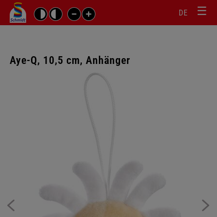
☰
Sprachw
Barrierefrei-
DE
Suchbegriffe
Einstellungen
überspr
überspringen
Navigati
überspr
Aye-Q, 10,5 cm, Anhänger
Galerie
überspringen