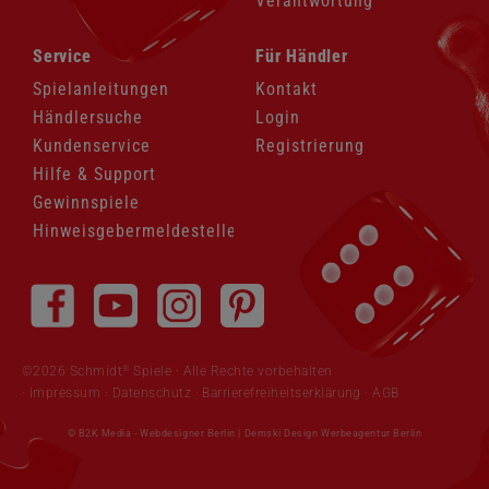
Verantwortung
Navigation
Navigation
Service
Für Händler
überspringen
überspringen
Spielanleitungen
Kontakt
Händlersuche
Login
Kundenservice
Registrierung
Hilfe & Support
Gewinnspiele
Hinweisgebermeldestelle
Navigation
überspringen
®
©2026 Schmidt
Spiele · Alle Rechte vorbehalten
Impressum
·
Datenschutz
·
Barrierefreiheitserklärung
·
AGB
© B2K Media -
Webdesigner Berlin
|
Demski Design Werbeagentur Berlin