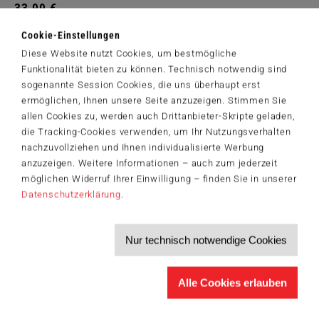
33,99 €
Zum Shop
Cookie-Einstellungen
Diese Website nutzt Cookies, um bestmögliche
Artikelnummer: 42548
Funktionalität bieten zu können. Technisch notwendig sind
© 2025 Helle Freude GmbH & Co. KG TM and © 2025 Sesame
sogenannte Session Cookies, die uns überhaupt erst
Workshop.
ermöglichen, Ihnen unsere Seite anzuzeigen. Stimmen Sie
allen Cookies zu, werden auch Drittanbieter-Skripte geladen,
die Tracking-Cookies verwenden, um Ihr Nutzungsverhalten
nachzuvollziehen und Ihnen individualisierte Werbung
Der Schmidt-Spiele-Newsletter
anzuzeigen. Weitere Informationen – auch zum jederzeit
Jetzt anmelden und 5€ Willkommensrabatt sichern
möglichen Widerruf Ihrer Einwilligung – finden Sie in unserer
Bleiben Sie auf dem Laufenden zu Neuheiten, Trends und aktuellen
Datenschutzerklärung
.
®
Themen rund um Schmidt
Spiele – und sichern Sie sich einen
Willkommensgutschein in Höhe von 5€ für Ihren nächsten Einkauf im
Schmidt-Spiele-Shop.
Nur technisch notwendige Cookies
Produktneuheiten und Sortimentserweiterungen
Aktuelle Themen und Trends aus der Spielewelt
Informationen zu Veranstaltungen und Aktionen
Alle Cookies erlauben
Service-Informationen, z.B. zur Ersatzteilversorgung
Ich möchte den Schmidt-Spiele-Newsletter erhalten. Die Abmeldung ist
jederzeit über den
Abmeldelink
möglich.