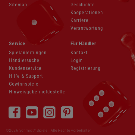
Sitemap
Geschichte
Kooperationen
Karriere
Verantwortung
Navigation
Navigation
Service
Für Händler
überspringen
überspringen
Spielanleitungen
Kontakt
Händlersuche
Login
Kundenservice
Registrierung
Hilfe & Support
Gewinnspiele
Hinweisgebermeldestelle
Navigation
überspringen
®
©2026 Schmidt
Spiele · Alle Rechte vorbehalten