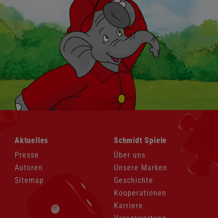
Navigation
Navigation
Aktuelles
Schmidt Spiele
überspringen
überspringen
Presse
Über uns
Autoren
Unsere Marken
Sitemap
Geschichte
Kooperationen
Karriere