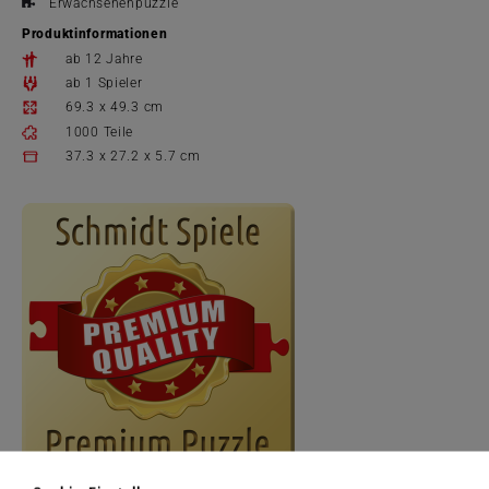
Erwachsenenpuzzle
Produktinformationen
ab 12 Jahre
ab 1 Spieler
69.3 x 49.3 cm
1000 Teile
37.3 x 27.2 x 5.7 cm