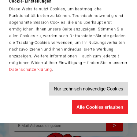
Cookie-Einstellungen
Artikelnummer: 59968
Diese Website nutzt Cookies, um bestmögliche
© Steve Skelton. Licensed by MGL. www.mglart.com
Funktionalität bieten zu können. Technisch notwendig sind
sogenannte Session Cookies, die uns überhaupt erst
ermöglichen, Ihnen unsere Seite anzuzeigen. Stimmen Sie
allen Cookies zu, werden auch Drittanbieter-Skripte geladen,
Der Schmidt-Spiele-Newsletter
die Tracking-Cookies verwenden, um Ihr Nutzungsverhalten
Jetzt anmelden und 5€ Willkommensrabatt sichern
nachzuvollziehen und Ihnen individualisierte Werbung
Bleiben Sie auf dem Laufenden zu Neuheiten, Trends und aktuellen
anzuzeigen. Weitere Informationen – auch zum jederzeit
®
Themen rund um Schmidt
Spiele – und sichern Sie sich einen
möglichen Widerruf Ihrer Einwilligung – finden Sie in unserer
Willkommensgutschein in Höhe von 5€ für Ihren nächsten Einkauf im
Schmidt-Spiele-Shop.
Datenschutzerklärung
.
Produktneuheiten und Sortimentserweiterungen
Aktuelle Themen und Trends aus der Spielewelt
Nur technisch notwendige Cookies
Informationen zu Veranstaltungen und Aktionen
Service-Informationen, z.B. zur Ersatzteilversorgung
Ich möchte den Schmidt-Spiele-Newsletter erhalten. Die Abmeldung ist
Alle Cookies erlauben
jederzeit über den
Abmeldelink
möglich.
Hiermit akzeptiere ich die
Datenschutzbestimmungen
.
>