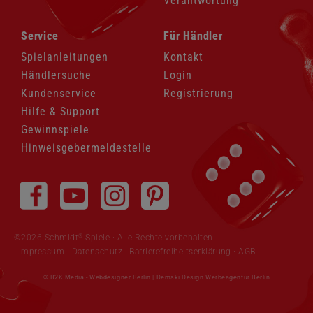
Verantwortung
Navigation
Navigation
Service
Für Händler
überspringen
überspringen
Spielanleitungen
Kontakt
Händlersuche
Login
Kundenservice
Registrierung
Hilfe & Support
Gewinnspiele
Hinweisgebermeldestelle
Navigation
überspringen
®
©2026 Schmidt
Spiele · Alle Rechte vorbehalten
Impressum
·
Datenschutz
·
Barrierefreiheitserklärung
·
AGB
© B2K Media -
Webdesigner Berlin
|
Demski Design Werbeagentur Berlin