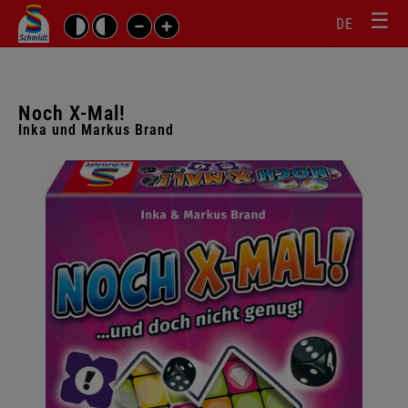
☰
Sprachw
Barrierefrei-
DE
Suchbegriffe
Einstellungen
überspr
überspringen
Navigati
überspr
Noch X-Mal!
Inka und Markus Brand
Galerie
überspringen