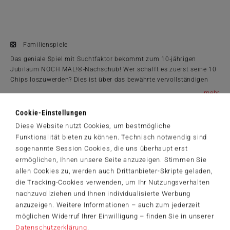
Familienspiele
Das geniale Spiel mit Suchtfaktor bekommt zum 10-jährigen
Jubiläum NOCH MAL!®-Nachschub! Wer schafft es zuerst seine 10
Chips loszuwerden? Dies ist über das bewährte vervollständigen
von Spalten und Zeilen möglich. Aber auch über ganz neue
...
Bereiche sowie die innovative Pass-Leiste. NOCH X-MAL! bleibt in
Produktinformationen
den Grundregeln einfach wie das Original, aber bietet viel Neues
Cookie-Einstellungen
zum Entdecken. Für alle NOCH MAL!®-Fans ein absolutes MUSS!
ab 8 Jahre
Diese Website nutzt Cookies, um bestmögliche
1 bis 6 Spieler
Funktionalität bieten zu können. Technisch notwendig sind
30 Min.
sogenannte Session Cookies, die uns überhaupt erst
13 x 18 x 4 cm
ermöglichen, Ihnen unsere Seite anzuzeigen. Stimmen Sie
allen Cookies zu, werden auch Drittanbieter-Skripte geladen,
Spielanleitungen
die Tracking-Cookies verwenden, um Ihr Nutzungsverhalten
49481_Noch_X-Mal_DE.pdf
nachzuvollziehen und Ihnen individualisierte Werbung
14,99 €
anzuzeigen. Weitere Informationen – auch zum jederzeit
möglichen Widerruf Ihrer Einwilligung – finden Sie in unserer
Zum Shop
Datenschutzerklärung
.