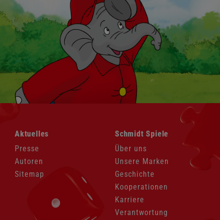
Navigation
Navigation
Aktuelles
Schmidt Spiele
überspringen
überspringen
Presse
Über uns
Autoren
Unsere Marken
Sitemap
Geschichte
Kooperationen
Karriere
Verantwortung