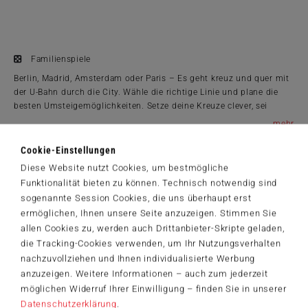
Familienspiele
Berlin, Madrid, Amsterdam oder Paris – Es geht kreuz und quer mit
der U-Bahn durch die City. Wähle die richtige Linie und plane die
besten Umsteigemöglichkeiten. Setze deine Kreuze clever, sei
schneller als die anderen und markiere zuerst die siegpunktreichen
...
Endstationen. Aber Vorsicht! Stoppt dein Zug vorzeitig, bleibst du
Produktinformationen
schnell auf der Strecke. Vier unterschiedliche Pläne bringen
Cookie-Einstellungen
Abwechslung ins Spiel und Spaß auf ganzer Linie. Aber für alle gilt:
ab 8 Jahre
Diese Website nutzt Cookies, um bestmögliche
Nur wer geschickt seine Züge vorbereitet, hat sich am Ende nicht
1 bis 6 Spieler
Funktionalität bieten zu können. Technisch notwendig sind
voll verplant.
20 Min.
sogenannte Session Cookies, die uns überhaupt erst
13 x 18 x 4 cm
ermöglichen, Ihnen unsere Seite anzuzeigen. Stimmen Sie
allen Cookies zu, werden auch Drittanbieter-Skripte geladen,
Spielanleitungen
die Tracking-Cookies verwenden, um Ihr Nutzungsverhalten
49399_Voll_Verplant_DE.pdf
nachzuvollziehen und Ihnen individualisierte Werbung
14,99 €
anzuzeigen. Weitere Informationen – auch zum jederzeit
möglichen Widerruf Ihrer Einwilligung – finden Sie in unserer
Zum Shop
Datenschutzerklärung
.