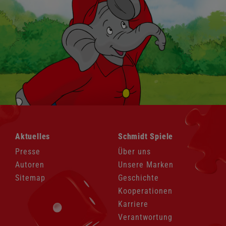
Navigation
Navigation
Aktuelles
Schmidt Spiele
überspringen
überspringen
Presse
Über uns
Autoren
Unsere Marken
Sitemap
Geschichte
Kooperationen
Karriere
Verantwortung