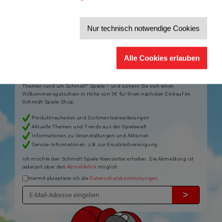
Artikelnummer: 49399
Nur technisch notwendige Cookies
Der Schmidt-Spiele-Newsletter
Alle Cookies erlauben
Jetzt anmelden und 5€ Willkommensrabatt sichern
Bleiben Sie auf dem Laufenden zu Neuheiten, Trends und aktuellen
®
Themen rund um Schmidt
Spiele – und sichern Sie sich einen
Willkommensgutschein in Höhe von 5€ für Ihren nächsten Einkauf im
Schmidt-Spiele-Shop.
Produktneuheiten und Sortimentserweiterungen
Aktuelle Themen und Trends aus der Spielewelt
Informationen zu Veranstaltungen und Aktionen
Service-Informationen, z.B. zur Ersatzteilversorgung
Ich möchte den Schmidt-Spiele-Newsletter erhalten. Die Abmeldung ist
jederzeit über den
Abmeldelink
möglich.
Hiermit akzeptiere ich die
Datenschutzbestimmungen
.
>