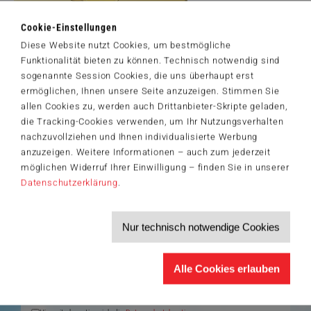
Cookie-Einstellungen
Diese Website nutzt Cookies, um bestmögliche
Artikelnummer: 58882
Funktionalität bieten zu können. Technisch notwendig sind
© 2025 Aimee Stewart. Licensed by MGL. www.mglart.com
sogenannte Session Cookies, die uns überhaupt erst
ermöglichen, Ihnen unsere Seite anzuzeigen. Stimmen Sie
allen Cookies zu, werden auch Drittanbieter-Skripte geladen,
die Tracking-Cookies verwenden, um Ihr Nutzungsverhalten
nachzuvollziehen und Ihnen individualisierte Werbung
Der Schmidt-Spiele-Newsletter
anzuzeigen. Weitere Informationen – auch zum jederzeit
Jetzt anmelden und 5€ Willkommensrabatt sichern
möglichen Widerruf Ihrer Einwilligung – finden Sie in unserer
Bleiben Sie auf dem Laufenden zu Neuheiten, Trends und aktuellen
Datenschutzerklärung
.
®
Themen rund um Schmidt
Spiele – und sichern Sie sich einen
Willkommensgutschein in Höhe von 5€ für Ihren nächsten Einkauf im
Schmidt-Spiele-Shop.
Nur technisch notwendige Cookies
Produktneuheiten und Sortimentserweiterungen
Aktuelle Themen und Trends aus der Spielewelt
Informationen zu Veranstaltungen und Aktionen
Service-Informationen, z.B. zur Ersatzteilversorgung
Alle Cookies erlauben
Ich möchte den Schmidt-Spiele-Newsletter erhalten. Die Abmeldung ist
jederzeit über den
Abmeldelink
möglich.