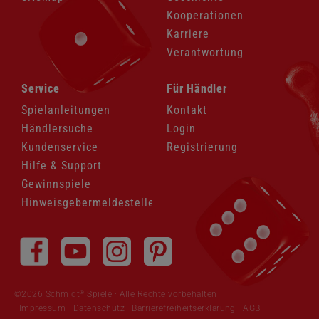
Kooperationen
Karriere
Verantwortung
Navigation
Navigation
Service
Für Händler
überspringen
überspringen
Spielanleitungen
Kontakt
Händlersuche
Login
Kundenservice
Registrierung
Hilfe & Support
Gewinnspiele
Hinweisgebermeldestelle
Navigation
überspringen
®
©2026 Schmidt
Spiele · Alle Rechte vorbehalten
Impressum
·
Datenschutz
·
Barrierefreiheitserklärung
·
AGB