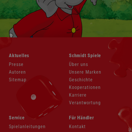
Navigation
Navigation
Aktuelles
Schmidt Spiele
überspringen
überspringen
Presse
Über uns
Autoren
Unsere Marken
Sitemap
Geschichte
Kooperationen
Karriere
Verantwortung
Navigation
Navigation
Service
Für Händler
überspringen
überspringen
Spielanleitungen
Kontakt