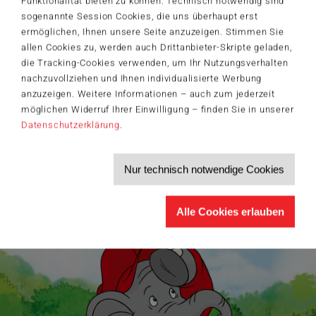
Funktionalität bieten zu können. Technisch notwendig sind
sogenannte Session Cookies, die uns überhaupt erst
Der Schmidt-Spiele-Newsletter
ermöglichen, Ihnen unsere Seite anzuzeigen. Stimmen Sie
Jetzt anmelden und 5€ Willkommensrabatt sichern
allen Cookies zu, werden auch Drittanbieter-Skripte geladen,
Bleiben Sie auf dem Laufenden zu Neuheiten, Trends und aktuellen
die Tracking-Cookies verwenden, um Ihr Nutzungsverhalten
®
Themen rund um Schmidt
Spiele – und sichern Sie sich einen
Willkommensgutschein in Höhe von 5€ für Ihren nächsten Einkauf im
nachzuvollziehen und Ihnen individualisierte Werbung
Schmidt-Spiele-Shop.
anzuzeigen. Weitere Informationen – auch zum jederzeit
möglichen Widerruf Ihrer Einwilligung – finden Sie in unserer
Produktneuheiten und Sortimentserweiterungen
Aktuelle Themen und Trends aus der Spielewelt
Datenschutzerklärung
.
Informationen zu Veranstaltungen und Aktionen
Service-Informationen, z.B. zur Ersatzteilversorgung
Nur technisch notwendige Cookies
Ich möchte den Schmidt-Spiele-Newsletter erhalten. Die Abmeldung ist
jederzeit über den
Abmeldelink
möglich.
Hiermit akzeptiere ich die
Datenschutzbestimmungen
.
Alle Cookies erlauben
>