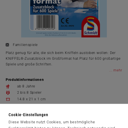
Familienspiele
Platz genug für alle, die sich beim Kniffeln austoben wollen: Der
KNIFFEL®-Zusatzblock im Großformat hat Platz für 600 großartige
Spiele und große Schriften.
...
Produktinformationen
ab 8 Jahre
2 bis 8 Spieler
14.8 x 21 x 1 cm
Artikelnummer: 49070
Cookie-Einstellungen
Diese Website nutzt Cookies, um bestmögliche