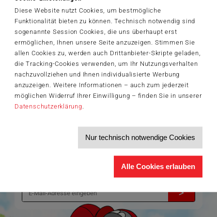
Entertainment, Inc. All Rights Reserved.
Diese Website nutzt Cookies, um bestmögliche
Funktionalität bieten zu können. Technisch notwendig sind
sogenannte Session Cookies, die uns überhaupt erst
ermöglichen, Ihnen unsere Seite anzuzeigen. Stimmen Sie
allen Cookies zu, werden auch Drittanbieter-Skripte geladen,
Der Schmidt-Spiele-Newsletter
die Tracking-Cookies verwenden, um Ihr Nutzungsverhalten
Jetzt anmelden und 5€ Willkommensrabatt sichern
nachzuvollziehen und Ihnen individualisierte Werbung
Bleiben Sie auf dem Laufenden zu Neuheiten, Trends und aktuellen
anzuzeigen. Weitere Informationen – auch zum jederzeit
®
Themen rund um Schmidt
Spiele – und sichern Sie sich einen
Willkommensgutschein in Höhe von 5€ für Ihren nächsten Einkauf im
möglichen Widerruf Ihrer Einwilligung – finden Sie in unserer
Schmidt-Spiele-Shop.
Datenschutzerklärung
.
Produktneuheiten und Sortimentserweiterungen
Aktuelle Themen und Trends aus der Spielewelt
Informationen zu Veranstaltungen und Aktionen
Nur technisch notwendige Cookies
Service-Informationen, z.B. zur Ersatzteilversorgung
Ich möchte den Schmidt-Spiele-Newsletter erhalten. Die Abmeldung ist
Alle Cookies erlauben
jederzeit über den
Abmeldelink
möglich.
Hiermit akzeptiere ich die
Datenschutzbestimmungen
.
>