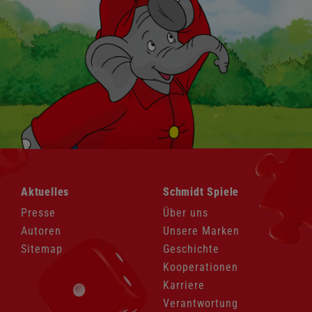
Navigation
Navigation
Aktuelles
Schmidt Spiele
überspringen
überspringen
Presse
Über uns
Autoren
Unsere Marken
Sitemap
Geschichte
Kooperationen
Karriere
Verantwortung