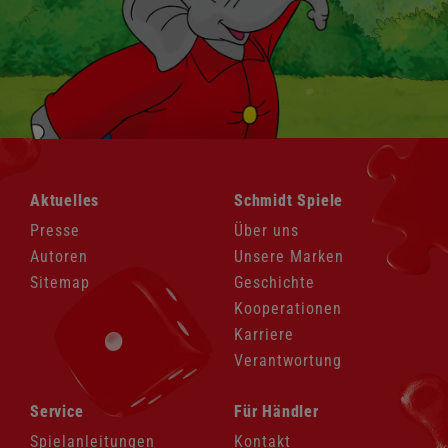
Navigation
Navigation
Aktuelles
Schmidt Spiele
überspringen
überspringen
Presse
Über uns
Autoren
Unsere Marken
Sitemap
Geschichte
Kooperationen
Karriere
Verantwortung
Navigation
Navigation
Service
Für Händler
überspringen
überspringen
Spielanleitungen
Kontakt