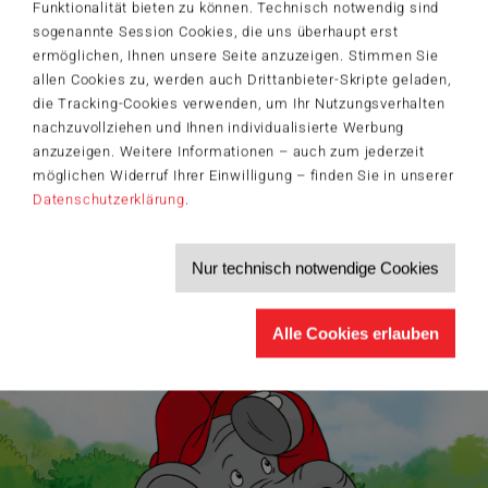
Funktionalität bieten zu können. Technisch notwendig sind
sogenannte Session Cookies, die uns überhaupt erst
Der Schmidt-Spiele-Newsletter
ermöglichen, Ihnen unsere Seite anzuzeigen. Stimmen Sie
Jetzt anmelden und 5€ Willkommensrabatt sichern
allen Cookies zu, werden auch Drittanbieter-Skripte geladen,
Bleiben Sie auf dem Laufenden zu Neuheiten, Trends und aktuellen
die Tracking-Cookies verwenden, um Ihr Nutzungsverhalten
®
Themen rund um Schmidt
Spiele – und sichern Sie sich einen
nachzuvollziehen und Ihnen individualisierte Werbung
Willkommensgutschein in Höhe von 5€ für Ihren nächsten Einkauf im
Schmidt-Spiele-Shop.
anzuzeigen. Weitere Informationen – auch zum jederzeit
möglichen Widerruf Ihrer Einwilligung – finden Sie in unserer
Produktneuheiten und Sortimentserweiterungen
Datenschutzerklärung
.
Aktuelle Themen und Trends aus der Spielewelt
Informationen zu Veranstaltungen und Aktionen
Service-Informationen, z.B. zur Ersatzteilversorgung
Nur technisch notwendige Cookies
Ich möchte den Schmidt-Spiele-Newsletter erhalten. Die Abmeldung ist
jederzeit über den
Abmeldelink
möglich.
Hiermit akzeptiere ich die
Datenschutzbestimmungen
.
Alle Cookies erlauben
>