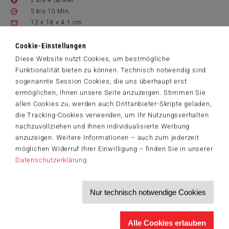
5 bis 10 Min.
13 x 18 x 4.1 cm
Spielanleitungen
Cookie-Einstellungen
40681_Greif_zu_DE.pdf
Diese Website nutzt Cookies, um bestmögliche
14,99 €
Funktionalität bieten zu können. Technisch notwendig sind
sogenannte Session Cookies, die uns überhaupt erst
Zum Shop
ermöglichen, Ihnen unsere Seite anzuzeigen. Stimmen Sie
allen Cookies zu, werden auch Drittanbieter-Skripte geladen,
Artikelnummer: 40681
die Tracking-Cookies verwenden, um Ihr Nutzungsverhalten
nachzuvollziehen und Ihnen individualisierte Werbung
anzuzeigen. Weitere Informationen – auch zum jederzeit
möglichen Widerruf Ihrer Einwilligung – finden Sie in unserer
Der Schmidt-Spiele-Newsletter
Datenschutzerklärung
.
Jetzt anmelden und 5€ Willkommensrabatt sichern
Bleiben Sie auf dem Laufenden zu Neuheiten, Trends und aktuellen
®
Themen rund um Schmidt
Spiele – und sichern Sie sich einen
Nur technisch notwendige Cookies
Willkommensgutschein in Höhe von 5€ für Ihren nächsten Einkauf im
Schmidt-Spiele-Shop.
Produktneuheiten und Sortimentserweiterungen
Alle Cookies erlauben
Aktuelle Themen und Trends aus der Spielewelt