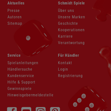
Navigation
Navigation
Aktuelles
Schmidt Spiele
überspringen
überspringen
Presse
Über uns
Autoren
Unsere Marken
Sitemap
Geschichte
Kooperationen
Karriere
Verantwortung
Navigation
Navigation
Service
Für Händler
überspringen
überspringen
Spielanleitungen
Kontakt
Händlersuche
Login
Kundenservice
Registrierung
Hilfe & Support
Gewinnspiele
Hinweisgebermeldestelle
Navigation
überspringen