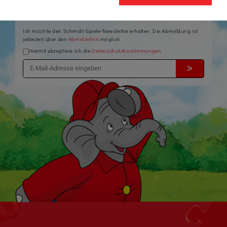
Informationen zu Veranstaltungen und Aktionen
Service-Informationen, z.B. zur Ersatzteilversorgung
Ich möchte den Schmidt-Spiele-Newsletter erhalten. Die Abmeldung ist
jederzeit über den
Abmeldelink
möglich.
Hiermit akzeptiere ich die
Datenschutzbestimmungen
.
>