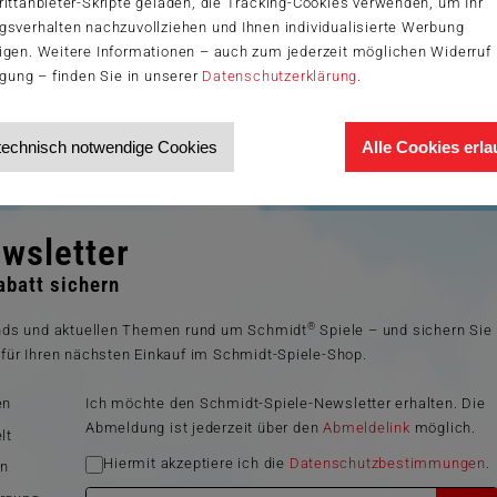
ittanbieter-Skripte geladen, die Tracking-Cookies verwenden, um Ihr
gsverhalten nachzuvollziehen und Ihnen individualisierte Werbung
igen. Weitere Informationen – auch zum jederzeit möglichen Widerruf 
igung – finden Sie in unserer
Datenschutzerklärung
.
technisch notwendige Cookies
Alle Cookies erl
wsletter
batt sichern
®
ends und aktuellen Themen rund um Schmidt
Spiele – und sichern Sie
für Ihren nächsten Einkauf im Schmidt-Spiele-Shop.
en
Ich möchte den Schmidt-Spiele-Newsletter erhalten. Die
Abmeldung ist jederzeit über den
Abmeldelink
möglich.
lt
Hiermit akzeptiere ich die
Datenschutzbestimmungen
.
en