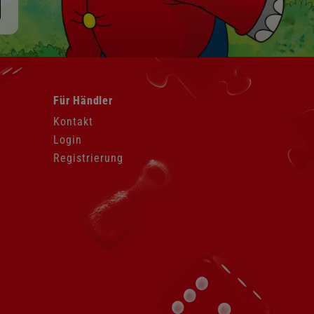
Navigation
Für Händler
überspringen
Kontakt
Login
Registrierung