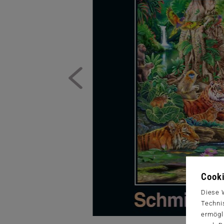
Cooki
Diese 
Techni
ermögl