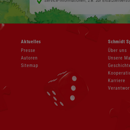
Service-Informationen, z.B. zur Ersatzteilvers
Navigation
Navigation
Aktuelles
Schmidt S
überspringen
überspringen
Presse
Über uns
Autoren
Unsere M
Sitemap
Geschicht
Kooperati
Karriere
Verantwor
Navigation
überspringen