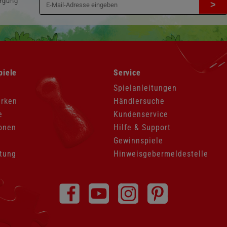
orgung
>
Navigation
piele
Service
überspringen
Spielanleitungen
arken
Händlersuche
e
Kundenservice
onen
Hilfe & Support
Gewinnspiele
tung
Hinweisgebermeldestelle