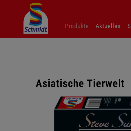
Navigation
Produkte
Aktuelles
S
überspringen
Asiatische Tierwelt
Galerie
überspringen