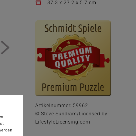
37.3 x 27.2 x 5.7 cm
Artikelnummer: 59962
© Steve Sundram/Licensed by:
en.
LifestyleLicensing.com
st
 werden