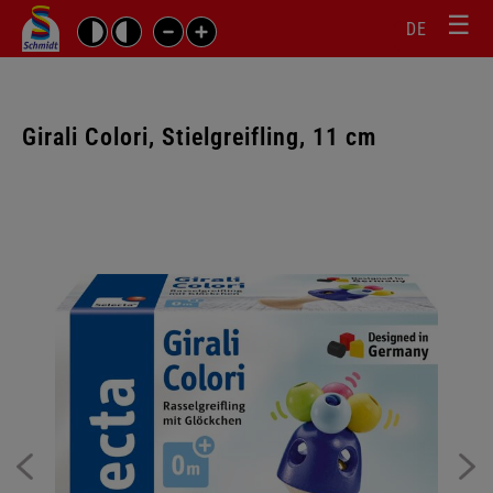
☰
Sprachw
Barrierefrei-
DE
Suchbegriffe
Einstellungen
überspr
überspringen
Navigati
überspr
Girali Colori, Stielgreifling, 11 cm
Galerie
überspringen