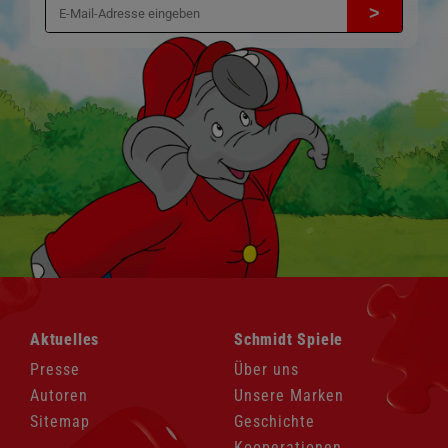
>
Navigation
Navigation
Aktuelles
Schmidt Spiele
überspringen
überspringen
Presse
Über uns
Autoren
Unsere Marken
Sitemap
Geschichte
Kooperationen