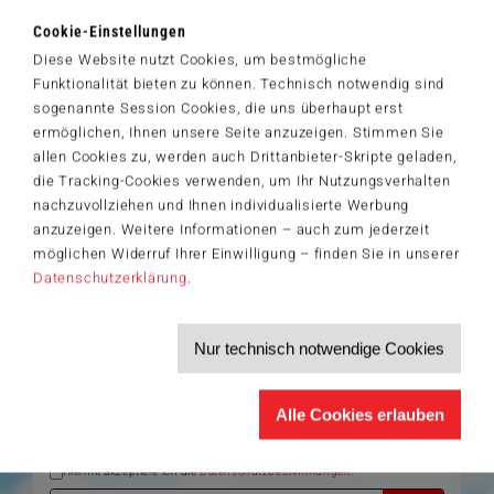
11,99 €
Cookie-Einstellungen
Zum Shop
Diese Website nutzt Cookies, um bestmögliche
Funktionalität bieten zu können. Technisch notwendig sind
Artikelnummer: 61062
sogenannte Session Cookies, die uns überhaupt erst
ermöglichen, Ihnen unsere Seite anzuzeigen. Stimmen Sie
allen Cookies zu, werden auch Drittanbieter-Skripte geladen,
die Tracking-Cookies verwenden, um Ihr Nutzungsverhalten
Der Schmidt-Spiele-Newsletter
nachzuvollziehen und Ihnen individualisierte Werbung
Jetzt anmelden und 5€ Willkommensrabatt sichern
anzuzeigen. Weitere Informationen – auch zum jederzeit
Bleiben Sie auf dem Laufenden zu Neuheiten, Trends und aktuellen
möglichen Widerruf Ihrer Einwilligung – finden Sie in unserer
®
Themen rund um Schmidt
Spiele – und sichern Sie sich einen
Datenschutzerklärung
.
Willkommensgutschein in Höhe von 5€ für Ihren nächsten Einkauf im
Schmidt-Spiele-Shop.
Produktneuheiten und Sortimentserweiterungen
Nur technisch notwendige Cookies
Aktuelle Themen und Trends aus der Spielewelt
Informationen zu Veranstaltungen und Aktionen
Service-Informationen, z.B. zur Ersatzteilversorgung
Alle Cookies erlauben
Ich möchte den Schmidt-Spiele-Newsletter erhalten. Die Abmeldung ist
jederzeit über den
Abmeldelink
möglich.
Hiermit akzeptiere ich die
Datenschutzbestimmungen
.