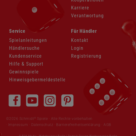
Karriere
Verantwortung
Navigation
Navigation
Service
Für Händler
überspringen
überspringen
Spielanleitungen
Kontakt
Händlersuche
Login
Kundenservice
Registrierung
Hilfe & Support
Gewinnspiele
Hinweisgebermeldestelle
Navigation
überspringen
®
©2026 Schmidt
Spiele · Alle Rechte vorbehalten
Impressum
·
Datenschutz
·
Barrierefreiheitserklärung
·
AGB
© B2K Media -
Webdesigner Berlin
|
Demski Design Werbeagentur Berlin